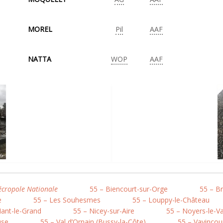
MOREL
Pil
AAF
NATTA
WOP
AAF
cropole Nationale
55 – Biencourt-sur-Orge
55 – Br
e
55 – Les Souhesmes
55 – Louppy-le-Château
Nant-le-Grand
55 – Nicey-sur-Aire
55 – Noyers-le-Va
use
55 – Val d’Ornain (Bussy-la-Côte)
55 – Vavincou