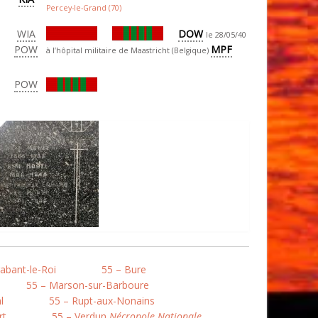
Percey-le-Grand (70)
WIA
DOW
le 28/05/40
POW
MPF
à l’hôpital militaire de Maastricht (Belgique)
POW
abant-le-Roi
55 – Bure
55 – Marson-sur-Barboure
l
55 – Rupt-aux-Nonains
rt
55 – Verdun
Nécropole Nationale