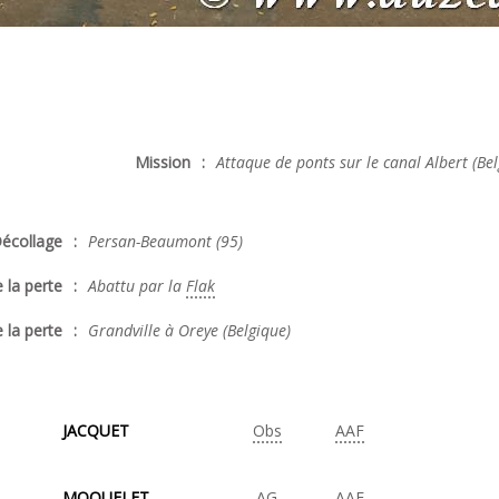
Mission
:
Attaque de ponts sur le canal Albert (Bel
écollage
:
Persan-Beaumont (95)
 la perte
:
Abattu par la
Flak
 la perte
:
Grandville à Oreye (Belgique)
JACQUET
Obs
AAF
MOQUELET
AG
AAF