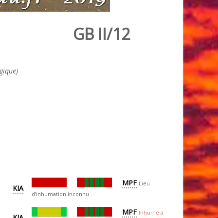
GB II/12
gique)
MPF
Lieu
KIA
d’inhumation inconnu
MPF
Inhumé à
KIA