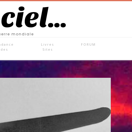
 ciel…
uerre mondiale
ndance
Livres
FORUM
ades
Sites