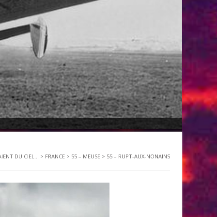
IENT DU CIEL...
>
FRANCE
>
55 – MEUSE
>
55 – RUPT-AUX-NONAINS