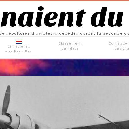
enaient du
e sépultures d'aviateurs décédés durant la seconde g
Classement
Correspo
Cimetières
par date
des gr
aux Pays-Bas