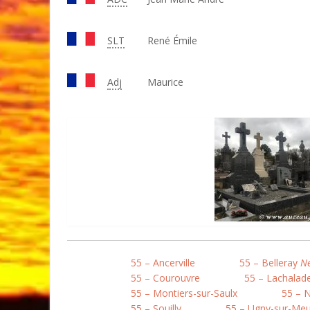
SLT
René Émile
Adj
Maurice
55 – Ancerville
55 – Belleray
Né
55 – Courouvre
55 – Lachalad
55 – Montiers-sur-Saulx
55 – 
55 – Souilly
55 – Ugny-sur-Me