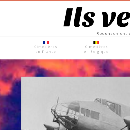
Ils v
Recensement d
Cimetières
Cimetières
en France
en Belgique