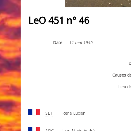
LeO 451 n° 46
Date
:
11 mai 1940
D
Causes de
Lieu de
SLT
René Lucien
ADC
Jean Marie André