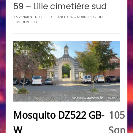
59 – Lille cimetière sud
ILS VENAIENT DU CIEL...
>
FRANCE
>
59 – NORD
>
59 – LILLE
CIMETIÈRE SUD
Mosquito DZ522 GB-
105
W
Sqn