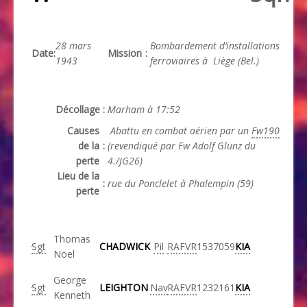
28 mars
Bombardement d’installations
Date
:
Mission
:
1943
ferroviaires à Liège (Bel.)
Décollage
:
Marham à 17:52
Causes
Abattu en combat aérien par un
Fw190
de la
:
(revendiqué par Fw Adolf Glunz du
perte
4./JG26)
Lieu de la
:
rue du Ponclelet à Phalempin (59)
perte
Thomas
Sgt
CHADWICK
Pil
RAFVR
1537059
KIA
Noel
George
Sgt
LEIGHTON
Nav
RAFVR
1232161
KIA
Kenneth