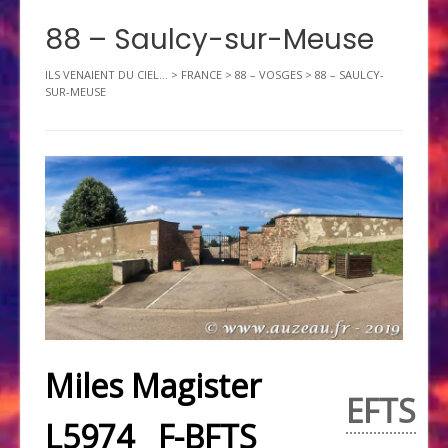
88 – Saulcy-sur-Meuse
ILS VENAIENT DU CIEL...
>
FRANCE
>
88 – VOSGES
>
88 – SAULCY-
SUR-MEUSE
Miles Magister
EFTS
L5974 F-BFTS