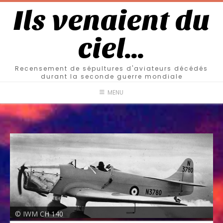
Ils venaient du
ciel…
Recensement de sépultures d'aviateurs décédés
durant la seconde guerre mondiale
MENU
© IWM CH 140