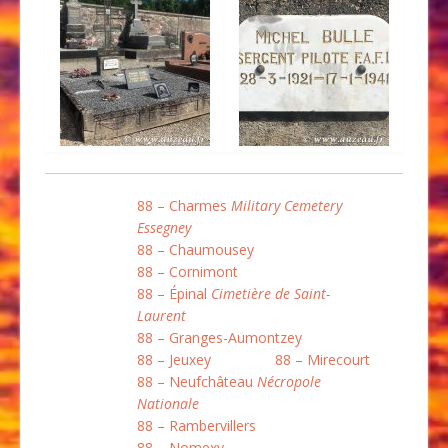
88 – Charmes
Military Cemetery
Essegney
88 – Chaumousey
88 – Cornimont
88 – Épinal
Cimetière de Saint-
Laurent
88 – Granges-Aumontzey
88 – Jeuxey
88 – Mirecourt
88 – Neufchâteau
Nécropole
Nationale
88 – Rambervillers
88 – Nomexy