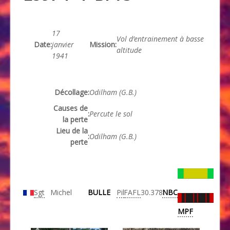
17
Vol d’entrainement à basse
Date
:
janvier
Mission
:
altitude
1941
Décollage
:
Odilham (G.B.)
Causes de
:
Percute le sol
la perte
Lieu de la
:
Odilham (G.B.)
perte
Sgt
Michel
BULLE
Pil
FAFL
30.378
NBC
MPF