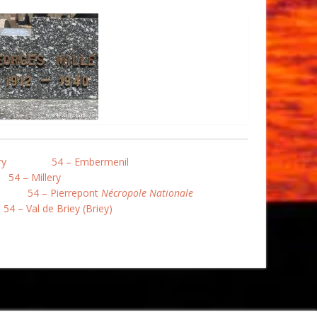
ry
54 – Embermenil
54 – Millery
54 – Pierrepont
Nécropole Nationale
54 – Val de Briey (Briey)