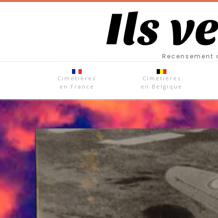
Ils v
Recensement d
Cimetières
Cimetières
en France
en Belgique