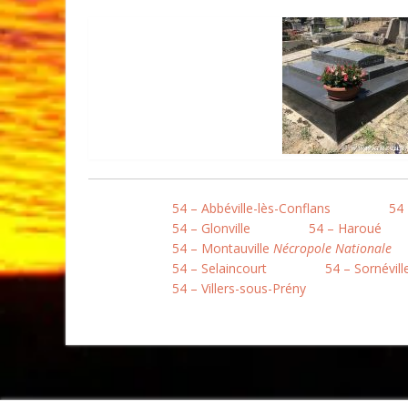
54 – Abbéville-lès-Conflans
54 
54 – Glonville
54 – Haroué
54 – Montauville
Nécropole Nationale
54 – Selaincourt
54 – Sornévill
54 – Villers-sous-Prény