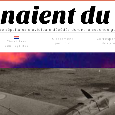
enaient du
e sépultures d'aviateurs décédés durant la seconde g
Classement
Correspo
Cimetières
par date
des gr
aux Pays-Bas