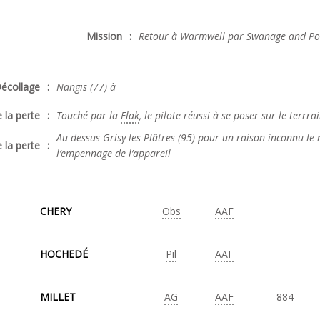
Mission
:
Retour à Warmwell par Swanage and Po
écollage
:
Nangis (77) à
 la perte
:
Touché par la
Flak
, le pilote réussi à se poser sur le terrr
Au-dessus Grisy-les-Plâtres (95) pour un raison inconnu le
 la perte
:
l’empennage de l’appareil
CHERY
Obs
AAF
HOCHEDÉ
Pil
AAF
MILLET
AG
AAF
884