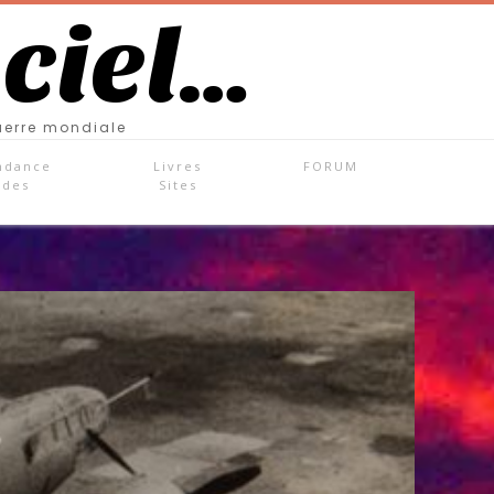
 ciel…
uerre mondiale
ndance
Livres
FORUM
ades
Sites