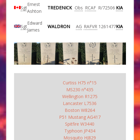
Ernest
Sgt
TREDENICK
Obs
RCAF
R/72506
KIA
Ashton
Edward
Sgt
WALDRON
AG
RAFVR
1261477
KIA
James
Curtiss H75 n°15
MS230 n°435
Wellington R1275
Lancaster L7536
Boston W8264
P51 Mustang AG417
Spitfire W3440
Typhoon JP434
Mosquito HJ829