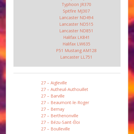
Typhoon JR370
Spitfire MJ307
Lancaster ND494
Lancaster ND515
Lancaster ND851
Halifax LK841
Halifax LW635
P51 Mustang AM128
Lancaster LL751
27 – Aigleville
27 – Autheuil-Authouillet
27 – Barville
27 – Beaumont-le-Roger
27 – Bernay
27 – Berthenonville
27 – Bézu-Saint-Éloi
27 – Boulleville