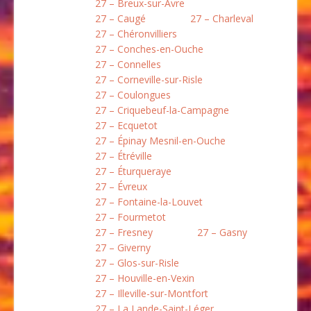
27 – Breux-sur-Avre
27 – Caugé
27 – Charleval
27 – Chéronvilliers
27 – Conches-en-Ouche
27 – Connelles
27 – Corneville-sur-Risle
27 – Coulongues
27 – Criquebeuf-la-Campagne
27 – Ecquetot
27 – Épinay Mesnil-en-Ouche
27 – Étréville
27 – Éturqueraye
27 – Évreux
27 – Fontaine-la-Louvet
27 – Fourmetot
27 – Fresney
27 – Gasny
27 – Giverny
27 – Glos-sur-Risle
27 – Houville-en-Vexin
27 – Illeville-sur-Montfort
27 – La Lande-Saint-Léger