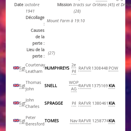
Date :
octobre
Mission :
tracts sur Orléans (45) et Dreu
1941
(28)
Décollage
Mount Farm à 19:10
:
Causes
de la
perte :
Lieu de la
(27)
perte :
Courtenay
2e
Sgt
HUMPHREYS
RAFVR
1308448
POW
Leatham
Pil
Thomas
WOP
Sgt
SNELL
RAFVR
1375169
KIA
John
AG
John
Sgt
SPRAGGE
Pil
RAFVR
1380461
KIA
Charles
Peter
Sgt
TOMES
Nav
RAFVR
1258774
KIA
Beresford