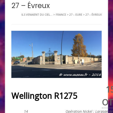
27 – Évreux
ILS VENAIENT DU CIEL...
>
FRANCE
>
27 – EURE
>
27 – ÉVREUX
1
Wellington R1275
O
14
Opération
Nickel
: Largage de