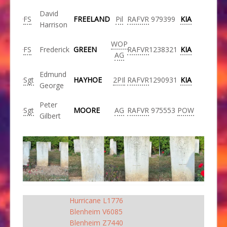
David
FS
FREELAND
Pil
RAFVR
979399
KIA
Harrison
WOP
FS
Frederick
GREEN
RAFVR
1238321
KIA
AG
Edmund
Sgt
HAYHOE
2PIl
RAFVR
1290931
KIA
George
Peter
Sgt
MOORE
AG
RAFVR
975553
POW
Gilbert
Hurricane L1776
Blenheim V6085
Blenheim Z7440