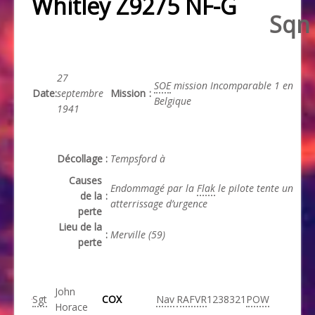
Whitley Z9275 NF-G
Sqn
27
SOE
mission Incomparable 1 en
Date
:
septembre
Mission
:
Belgique
1941
Décollage
:
Tempsford à
Causes
Endommagé par la
Flak
le pilote tente un
de la
:
atterrissage d’urgence
perte
Lieu de la
:
Merville (59)
perte
John
Sgt
COX
Nav
RAFVR
1238321
POW
Horace