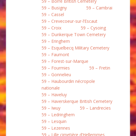
59 – Borre British Cemetery
59 – Busigny
59 – Cambrai
59 – Cassel
59 – Crevecoeur-sur-l’Escaut
59 – Croix
59 – Cysoing
59 – Dunkerque Town Cemetery
59 – Eringhem
59 – Esquelbecq Military Cemetery
59 – Faumont
59 – Forest-sur-Marque
59 – Fourmies
59 – Fretin
59 – Gonnelieu
59 – Haubourdin nécropole
nationale
59 – Haveluy
59 – Haverskerque British Cemetery
59 – Iwuy
59 – Landrecies
59 – Ledringhem
59 – Lesquin
59 – Lezennes
59 – Lille cimetière d’Hellemmes