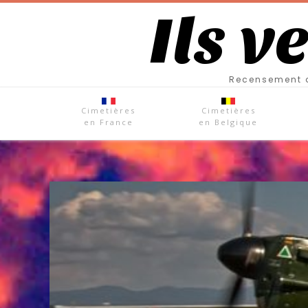
Ils v
Recensement d
Cimetières
Cimetières
en France
en Belgique