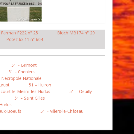
Farman F222 n° 25
Bloch MB174 n° 29
Potez 63.11 n° 604
51 – Brimont
51 – Cheniers
 Nécropole Nationale
urupt
51 – Huiron
court-le-Mesnil-lès-Hurlus
51 – Oeuilly
51 – Saint Gilles
Hurlus
aux-Boeufs
51 – Villers-le-Château