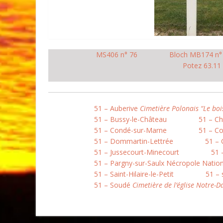
MS406 n° 76
Bloch MB174 n°
Potez 63.11
51 – Auberive
Cimetière Polonais “Le boi
51 – Bussy-le-Château
51 – C
51 – Condé-sur-Marne
51 – Co
51 – Dommartin-Lettrée
51 –
51 – Jussecourt-Minecourt
51 
51 – Pargny-sur-Saulx Nécropole Natio
51 – Saint-Hilaire-le-Petit
51 – 
51 – Soudé
Cimetière de l’église Notre-