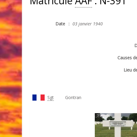
Matricule
AAF
: N-391
Date
:
03 janvier 1940
D
Causes de
Lieu de
Sgt
Gontran