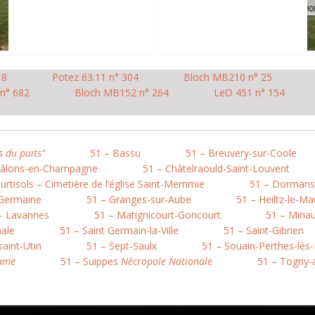
 8
Potez 63.11 n° 304
Bloch MB210 n° 25
 n° 682
Bloch MB152 n° 264
LeO 451 n° 154
s du puits”
51 – Bassu
51 – Breuvery-sur-Coole
hâlons-en-Champagne
51 – Châtelraould-Saint-Louvent
urtisols – Cimetière de l’église Saint-Memmie
51 – Dormans
 Germaine
51 – Granges-sur-Aube
51 – Heiltz-le-Ma
– Lavannes
51 – Matignicourt-Goncourt
51 – Minau
nale
51 – Saint Germain-la-Ville
51 – Saint-Gibrien
saint-Utin
51 – Sept-Saulx
51 – Souain-Perthes-lès-
Dame
51 – Suippes
Nécropole Nationale
51 – Togny-