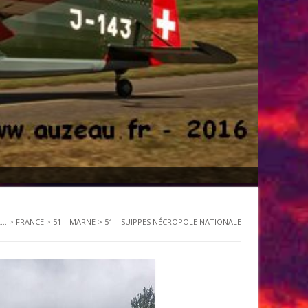
..
>
FRANCE
>
51 – MARNE
>
51 – SUIPPES NÉCROPOLE NATIONALE