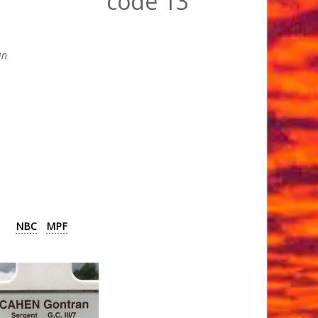
codé 13
in
NBC
MPF