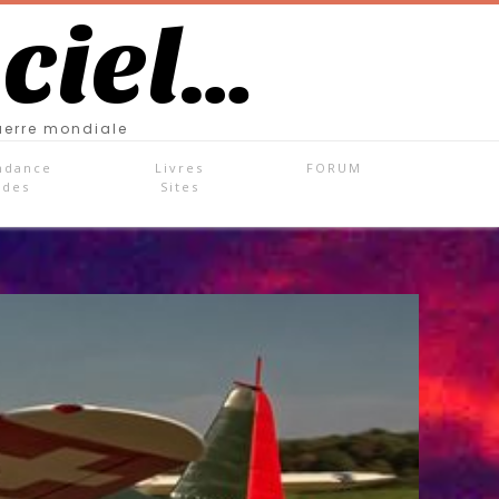
 ciel…
uerre mondiale
ndance
Livres
FORUM
ades
Sites