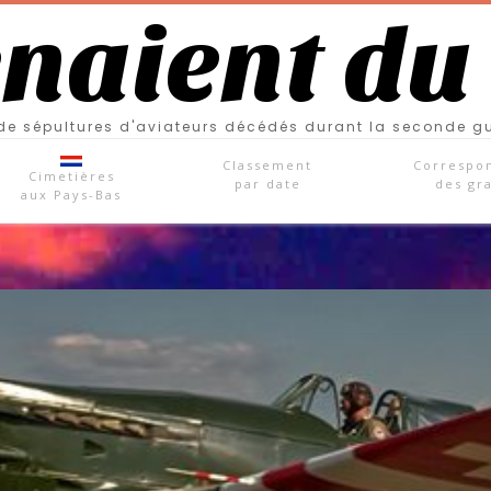
enaient du
e sépultures d'aviateurs décédés durant la seconde g
Classement
Correspo
Cimetières
par date
des gr
aux Pays-Bas