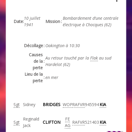
10 juillet
Bombardement d’une centrale
Date
:
Mission
:
1941
électrique à Chocques (62)
Décollage
:
Oakington à 10:30
Causes
Au retour touché par la
Flak
au sud
de la
:
Hardelot (62)
perte
Lieu de la
:
en mer
perte
Sgt
Sidney
BRIDGES
WOP
RAFVR
945594
KIA
Reginald
FE
Sgt
CLIFTON
RAFVR
521403
KIA
Jack
AG