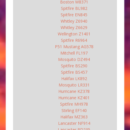
Boston W8371
Spitfire BL982
Spitfire EN845
Whitley Z6940
Whitley Z6629
Wellington Z1401
Spitfire R6964
P51 Mustang AG578
Mitchell FL197
Mosquito DZ494
Spitfire BS290
Spitfire BS457
Halifax LK892
Mosquito LR331
Hurricane KZ378
Hurricane KZ401
Spitfire MH978
Stirling EF140
Halifax MZ363
Lancaster NF914
Lancaster PD235