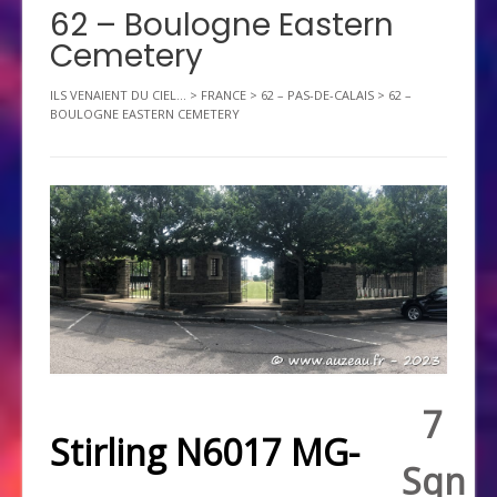
62 – Boulogne Eastern
Cemetery
ILS VENAIENT DU CIEL...
>
FRANCE
>
62 – PAS-DE-CALAIS
>
62 –
BOULOGNE EASTERN CEMETERY
7
Stirling N6017 MG-
Sqn