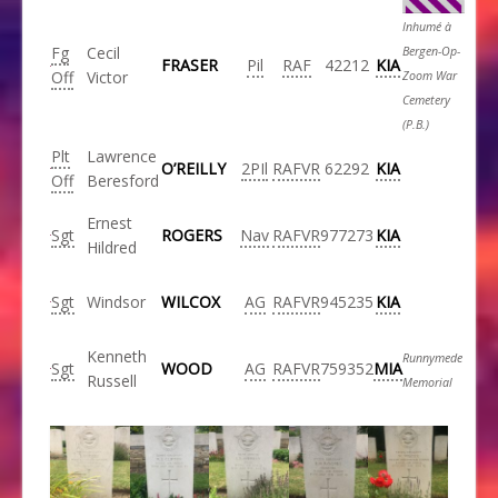
Inhumé à
Fg
Cecil
Bergen-Op-
FRASER
Pil
RAF
42212
KIA
Off
Victor
Zoom War
Cemetery
(P.B.)
Plt
Lawrence
O’REILLY
2PIl
RAFVR
62292
KIA
Off
Beresford
Ernest
Sgt
ROGERS
Nav
RAFVR
977273
KIA
Hildred
Sgt
Windsor
WILCOX
AG
RAFVR
945235
KIA
Kenneth
Runnymede
Sgt
WOOD
AG
RAFVR
759352
MIA
Russell
Memorial