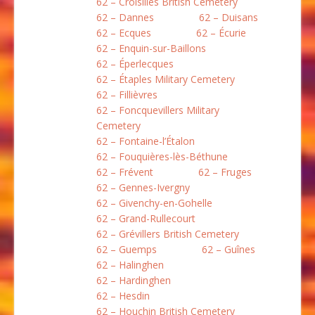
62 – Croisilles British Cemetery
62 – Dannes
62 – Duisans
62 – Ecques
62 – Écurie
62 – Enquin-sur-Baillons
62 – Éperlecques
62 – Étaples Military Cemetery
62 – Fillièvres
62 – Foncquevillers Military
Cemetery
62 – Fontaine-l’Étalon
62 – Fouquières-lès-Béthune
62 – Frévent
62 – Fruges
62 – Gennes-Ivergny
62 – Givenchy-en-Gohelle
62 – Grand-Rullecourt
62 – Grévillers British Cemetery
62 – Guemps
62 – Guînes
62 – Halinghen
62 – Hardinghen
62 – Hesdin
62 – Houchin British Cemetery