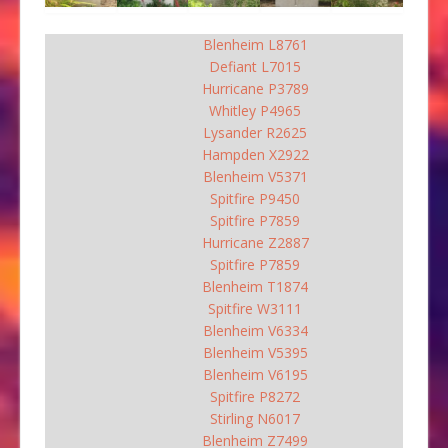
Blenheim L8761
Defiant L7015
Hurricane P3789
Whitley P4965
Lysander R2625
Hampden X2922
Blenheim V5371
Spitfire P9450
Spitfire P7859
Hurricane Z2887
Spitfire P7859
Blenheim T1874
Spitfire W3111
Blenheim V6334
Blenheim V5395
Blenheim V6195
Spitfire P8272
Stirling N6017
Blenheim Z7499