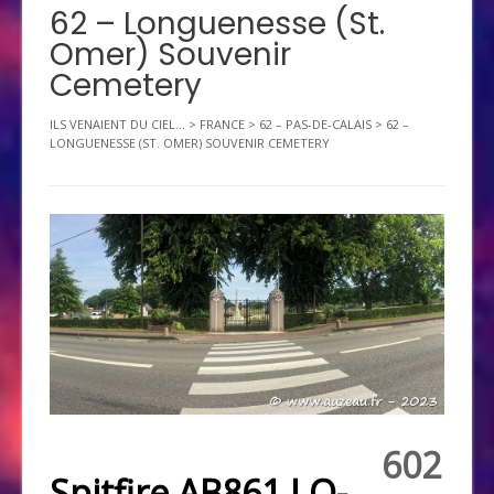
62 – Longuenesse (St.
Omer) Souvenir
Cemetery
ILS VENAIENT DU CIEL...
>
FRANCE
>
62 – PAS-DE-CALAIS
>
62 –
LONGUENESSE (ST. OMER) SOUVENIR CEMETERY
602
Spitfire AB861 LO-