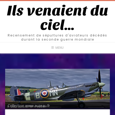
Ils venaient du
ciel…
Recensement de sépultures d'aviateurs décédés
durant la seconde guerre mondiale
MENU
Collection www.auzeau.fr