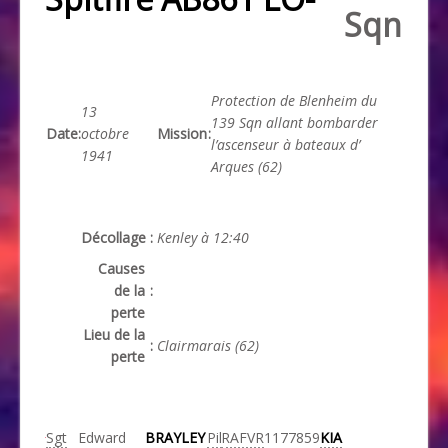
Sqn
Protection de Blenheim du
13
139 Sqn allant bombarder
Date
:
octobre
Mission
:
l’ascenseur à bateaux d’
1941
Arques (62)
Décollage
:
Kenley à 12:40
Causes
de la
:
perte
Lieu de la
:
Clairmarais (62)
perte
Sgt
Edward
BRAYLEY
Pil
RAFVR
1177859
KIA