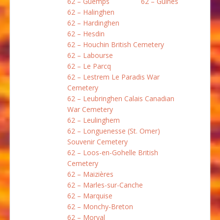
62 – Guemps
62 – Guînes
62 – Halinghen
62 – Hardinghen
62 – Hesdin
62 – Houchin British Cemetery
62 – Labourse
62 – Le Parcq
62 – Lestrem Le Paradis War
Cemetery
62 – Leubringhen Calais Canadian
War Cemetery
62 – Leulinghem
62 – Longuenesse (St. Omer)
Souvenir Cemetery
62 – Loos-en-Gohelle British
Cemetery
62 – Maizières
62 – Marles-sur-Canche
62 – Marquise
62 – Monchy-Breton
62 – Morval