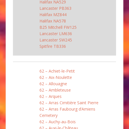
Halifax NA529
Lancaster PB363
Halifax MZ844
Halifax NA578
B25 Mitchell FW125
Lancaster LM636
Lancaster SW245
Spitfire TB336
62 – Achiet-le-Petit
62 – Aix-Noulette
62 – Allouagne
62 – Ambleteuse
62 – Arques
62 – Arras Cimitière Saint Pierre
62 – Arras Faubourg d’Amiens
Cemetery
62 – Auchy-au-Bois
62 – Auxi-le-Château