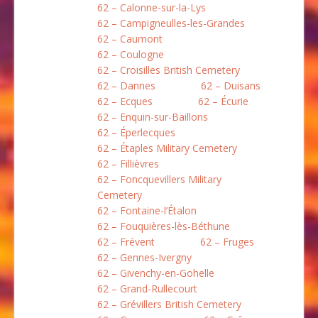
62 – Calonne-sur-la-Lys
62 – Campigneulles-les-Grandes
62 – Caumont
62 – Coulogne
62 – Croisilles British Cemetery
62 – Dannes
62 – Duisans
62 – Ecques
62 – Écurie
62 – Enquin-sur-Baillons
62 – Éperlecques
62 – Étaples Military Cemetery
62 – Fillièvres
62 – Foncquevillers Military
Cemetery
62 – Fontaine-l’Étalon
62 – Fouquières-lès-Béthune
62 – Frévent
62 – Fruges
62 – Gennes-Ivergny
62 – Givenchy-en-Gohelle
62 – Grand-Rullecourt
62 – Grévillers British Cemetery