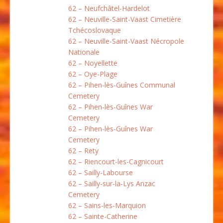
62 – Neufchâtel-Hardelot
62 – Neuville-Saint-Vaast Cimetière
Tchécoslovaque
62 – Neuville-Saint-Vaast Nécropole
Nationale
62 – Noyellette
62 – Oye-Plage
62 – Pihen-lès-Guînes Communal
Cemetery
62 – Pihen-lès-Guînes War
Cemetery
62 – Pihen-lès-Guînes War
Cemetery
62 – Rety
62 – Riencourt-les-Cagnicourt
62 – Sailly-Labourse
62 – Sailly-sur-la-Lys Anzac
Cemetery
62 – Sains-les-Marquion
62 – Sainte-Catherine