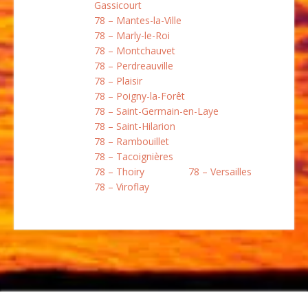
Gassicourt
78 – Mantes-la-Ville
78 – Marly-le-Roi
78 – Montchauvet
78 – Perdreauville
78 – Plaisir
78 – Poigny-la-Forêt
78 – Saint-Germain-en-Laye
78 – Saint-Hilarion
78 – Rambouillet
78 – Tacoignières
78 – Thoiry
78 – Versailles
78 – Viroflay