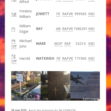
Alfred
Frederic
Sgt
JOWETT
FE
RAFVR
999565
IND
William
William
FS
RAY
AB
RAFVR
1580291
IND
Edgar
Plt
Michael
WARE
WOP
RAF
53214
IND
Off
John
Fg
Harold
WATKINSH
Pil
RAFVR
171900
IND
Off
28 mai 2020
: Ajout des prénoms du
Sgt
JOHNSON