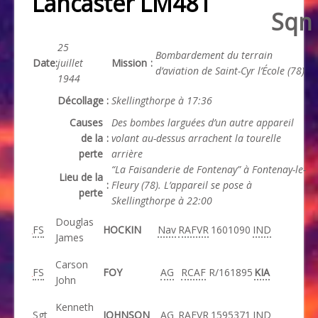
Lancaster LM481
Sqn
25
Bombardement du terrain
Date
:
juillet
Mission
:
d’aviation de Saint-Cyr l’École (78)
1944
Décollage
:
Skellingthorpe à 17:36
Causes
Des bombes larguées d’un autre appareil
de la
:
volant au-dessus arrachent la tourelle
perte
arrière
“La Faisanderie de Fontenay” à Fontenay-le-
Lieu de la
:
Fleury (78). L’appareil se pose à
perte
Skellingthorpe à 22:00
Douglas
FS
HOCKIN
Nav
RAFVR
1601090
IND
James
Carson
FS
FOY
AG
RCAF
R/161895
KIA
John
Kenneth
Sgt
JOHNSON
AG
RAFVR
1595371
IND