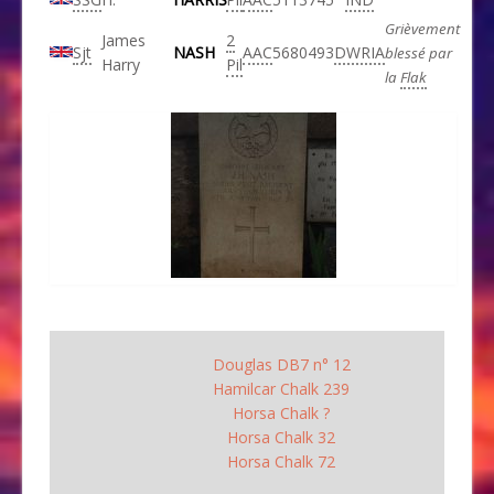
Grièvement
James
2
Sjt
NASH
AAC
5680493
DWRIA
blessé par
Harry
Pil
la
Flak
Douglas DB7 n° 12
Hamilcar Chalk 239
Horsa Chalk ?
Horsa Chalk 32
Horsa Chalk 72