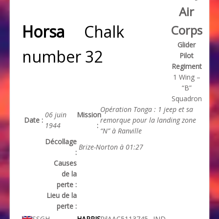
Air
Horsa
Chalk
Corps
Glider
number 32
Pilot
Regiment
1 Wing –
“B”
Squadron
Opération Tonga : 1 jeep et sa
06 juin
Mission
Date :
remorque pour la landing zone
1944
:
“N” à Ranville
Décollage
Brize-Norton à 01:27
:
Causes
de la
perte :
Lieu de la
perte :
SSG
H.
HARRIS
Pil
AAC
5113745
IND