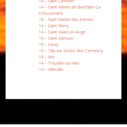
14 – Saint-Lambert
14 – Saint-Martin-de-Bienfaite-La-
Cressonnière
14 – Saint-Martin-des-Entrées
14 – Saint-Rémy
14 – Saint-Vaast-en-Auge
14 – Saint-Samson
14 – Sassy
14 – Tilly-sur-Seules War Cemetery
14 – Vire
14 – Trouville-sur-Mer
14 – Villerville