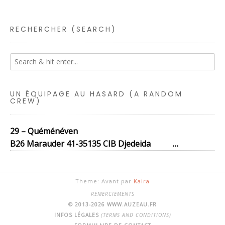
RECHERCHER (SEARCH)
UN ÉQUIPAGE AU HASARD (A RANDOM
CREW)
29 – Quéménéven
B26 Marauder 41-35135 CIB Djedeida …
Theme: Avant par
Kaira
REMERCIEMENTS
© 2013-2026 WWW.AUZEAU.FR
INFOS LÉGALES
(TERMS AND CONDITIONS)