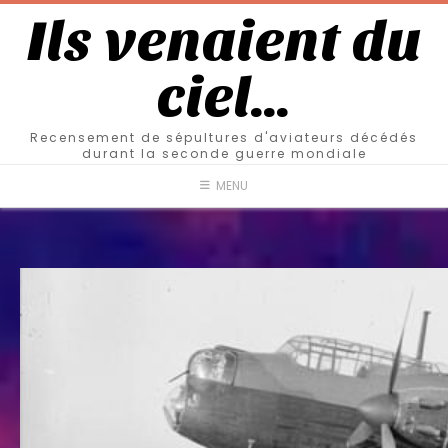
Ils venaient du
ciel…
Recensement de sépultures d'aviateurs décédés
durant la seconde guerre mondiale
MENU