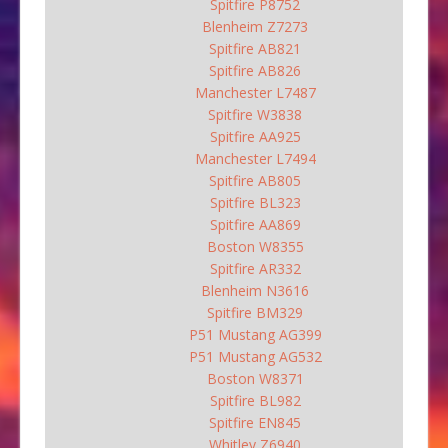
Spitfire P8752
Blenheim Z7273
Spitfire AB821
Spitfire AB826
Manchester L7487
Spitfire W3838
Spitfire AA925
Manchester L7494
Spitfire AB805
Spitfire BL323
Spitfire AA869
Boston W8355
Spitfire AR332
Blenheim N3616
Spitfire BM329
P51 Mustang AG399
P51 Mustang AG532
Boston W8371
Spitfire BL982
Spitfire EN845
Whitley Z6940