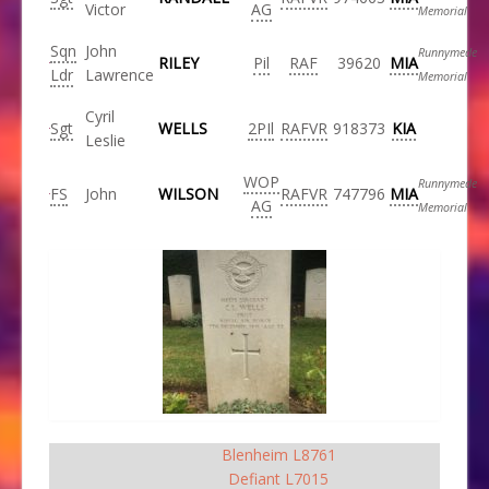
Victor
AG
Memorial
Sqn
John
Runnymede
RILEY
Pil
RAF
39620
MIA
Ldr
Lawrence
Memorial
Cyril
Sgt
WELLS
2PIl
RAFVR
918373
KIA
Leslie
WOP
Runnymede
FS
John
WILSON
RAFVR
747796
MIA
AG
Memorial
Blenheim L8761
Defiant L7015