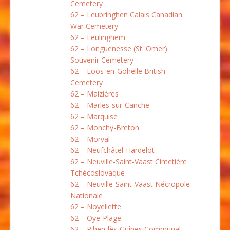
Cemetery
62 – Leubringhen Calais Canadian
War Cemetery
62 – Leulinghem
62 – Longuenesse (St. Omer)
Souvenir Cemetery
62 – Loos-en-Gohelle British
Cemetery
62 – Maizières
62 – Marles-sur-Canche
62 – Marquise
62 – Monchy-Breton
62 – Morval
62 – Neufchâtel-Hardelot
62 – Neuville-Saint-Vaast Cimetière
Tchécoslovaque
62 – Neuville-Saint-Vaast Nécropole
Nationale
62 – Noyellette
62 – Oye-Plage
62 – Pihen-lès-Guînes Communal