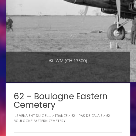
© IWM (CH 17300)
62 – Boulogne Eastern
Cemetery
ILS VENAIENT DU CIEL...
>
FRANCE
>
62 – PAS-DE-CALAIS
>
62 –
BOULOGNE EASTERN CEMETERY