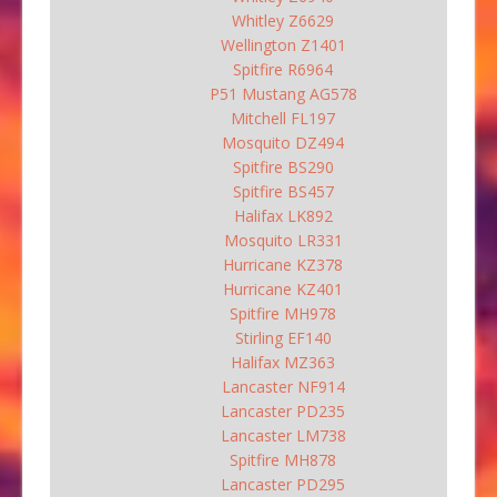
Whitley Z6629
Wellington Z1401
Spitfire R6964
P51 Mustang AG578
Mitchell FL197
Mosquito DZ494
Spitfire BS290
Spitfire BS457
Halifax LK892
Mosquito LR331
Hurricane KZ378
Hurricane KZ401
Spitfire MH978
Stirling EF140
Halifax MZ363
Lancaster NF914
Lancaster PD235
Lancaster LM738
Spitfire MH878
Lancaster PD295