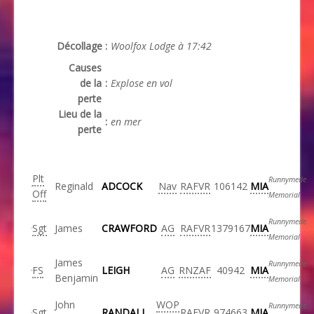
Décollage
:
Woolfox Lodge à 17:42
Causes
de la
:
Explose en vol
perte
Lieu de la
:
en mer
perte
Plt
Runnymede
Reginald
ADCOCK
Nav
RAFVR
106142
MIA
Off
Memorial
Runnymede
Sgt
James
CRAWFORD
AG
RAFVR
1379167
MIA
Memorial
James
Runnymede
FS
LEIGH
AG
RNZAF
40942
MIA
Benjamin
Memorial
John
WOP
Runnymede
Sgt
RANDALL
RAFVR
974663
MIA