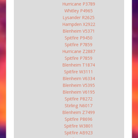
Hurricane P3789
Whitley P4965
Lysander R2625
Hampden X2922
Blenheim V5371
Spitfire P9450
Spitfire P7859
Hurricane Z2887
Spitfire P7859
Blenheim T1874
Spitfire W3111
Blenheim V6334
Blenheim V5395
Blenheim V6195
Spitfire P8272
Stirling N6017
Blenheim Z7499
Spitfire P8696
Spitfire W3801
Spitfire AB923