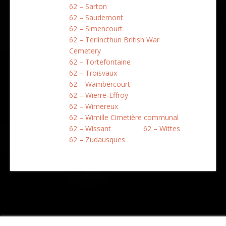
62 – Sarton
62 – Saudemont
62 – Simencourt
62 – Terlincthun British War
Cemetery
62 – Tortefontaine
62 – Troisvaux
62 – Wambercourt
62 – Wierre-Effroy
62 – Wimereux
62 – Wimille Cimetière communal
62 – Wissant
62 – Wittes
62 – Zudausques