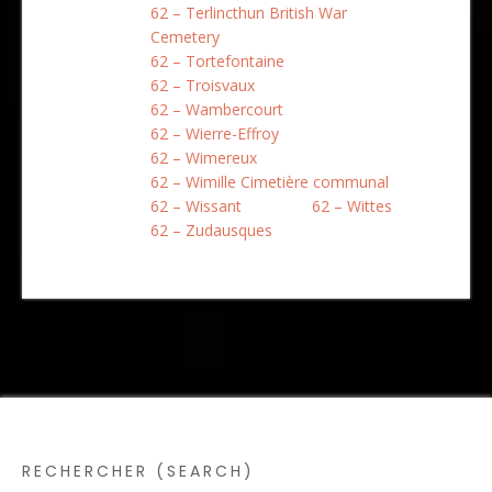
62 – Terlincthun British War
Cemetery
62 – Tortefontaine
62 – Troisvaux
62 – Wambercourt
62 – Wierre-Effroy
62 – Wimereux
62 – Wimille Cimetière communal
62 – Wissant
62 – Wittes
62 – Zudausques
RECHERCHER (SEARCH)