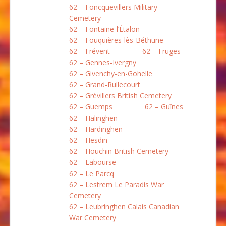
62 – Foncquevillers Military
Cemetery
62 – Fontaine-l’Étalon
62 – Fouquières-lès-Béthune
62 – Frévent
62 – Fruges
62 – Gennes-Ivergny
62 – Givenchy-en-Gohelle
62 – Grand-Rullecourt
62 – Grévillers British Cemetery
62 – Guemps
62 – Guînes
62 – Halinghen
62 – Hardinghen
62 – Hesdin
62 – Houchin British Cemetery
62 – Labourse
62 – Le Parcq
62 – Lestrem Le Paradis War
Cemetery
62 – Leubringhen Calais Canadian
War Cemetery