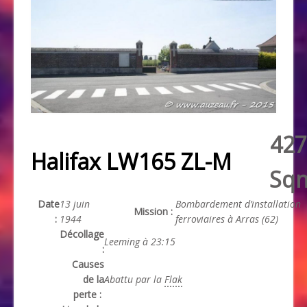
427
Halifax LW165 ZL-M
Sq
Date
13 juin
Bombardement d’installation
Mission :
:
1944
ferroviaires à Arras (62)
Décollage
Leeming à 23:15
:
Causes
de la
Abattu par la
Flak
perte :