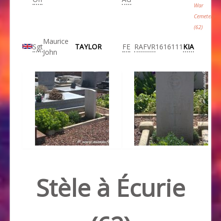
War
Cemetery
(62)
Maurice
Sgt
TAYLOR
FE
RAFVR
1616111
KIA
John
Stèle à Écurie