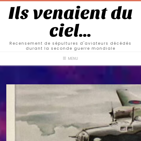
Ils venaient du
ciel…
Recensement de sépultures d'aviateurs décédés
durant la seconde guerre mondiale
MENU