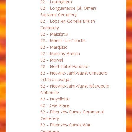
62 – Leulinghem
62 – Longuenesse (St. Omer)
Souvenir Cemetery
62 – Loos-en-Gohelle British
Cemetery
62 – Maizières
62 – Marles-sur-Canche
62 – Marquise
62 – Monchy-Breton
62 – Morval
62 – Neufchâtel-Hardelot
62 – Neuville-Saint-Vaast Cimetière
Tchécoslovaque
62 – Neuville-Saint-Vaast Nécropole
Nationale
62 – Noyellette
62 – Oye-Plage
62 – Pihen-lès-Guînes Communal
Cemetery
62 – Pihen-lès-Guînes War
Cemetery