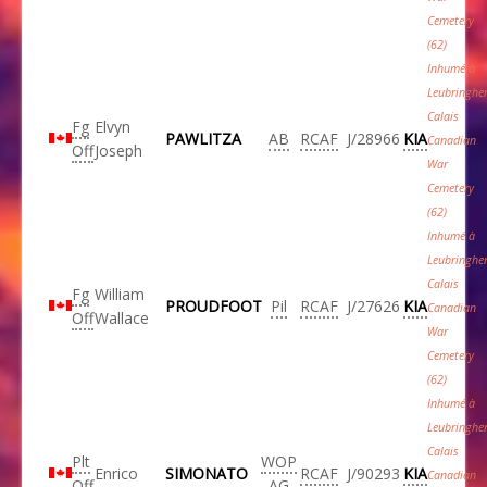
Cemetery
(62)
Inhumé à
Leubringhe
Calais
Fg
Elvyn
PAWLITZA
AB
RCAF
J/28966
KIA
Canadian
Off
Joseph
War
Cemetery
(62)
Inhumé à
Leubringhe
Calais
Fg
William
PROUDFOOT
Pil
RCAF
J/27626
KIA
Canadian
Off
Wallace
War
Cemetery
(62)
Inhumé à
Leubringhe
Calais
Plt
WOP
Enrico
SIMONATO
RCAF
J/90293
KIA
Canadian
Off
AG