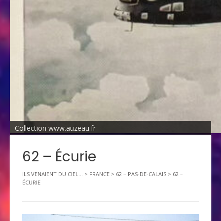
Collection www.auzeau.fr
62 – Écurie
ILS VENAIENT DU CIEL...
>
FRANCE
>
62 – PAS-DE-CALAIS
>
62 –
ÉCURIE