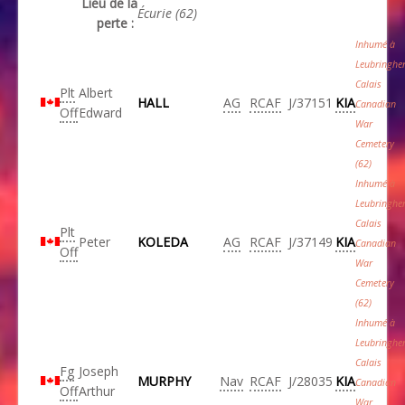
Lieu de la
Écurie (62)
perte :
Inhumé à
Leubringhe
Calais
Plt
Albert
HALL
AG
RCAF
J/37151
KIA
Canadian
Off
Edward
War
Cemetery
(62)
Inhumé à
Leubringhe
Calais
Plt
Peter
KOLEDA
AG
RCAF
J/37149
KIA
Canadian
Off
War
Cemetery
(62)
Inhumé à
Leubringhe
Calais
Fg
Joseph
MURPHY
Nav
RCAF
J/28035
KIA
Canadian
Off
Arthur
War