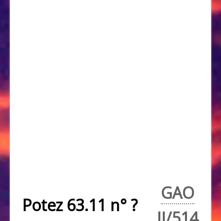
GAO
Potez 63.11 n° ?
II/514