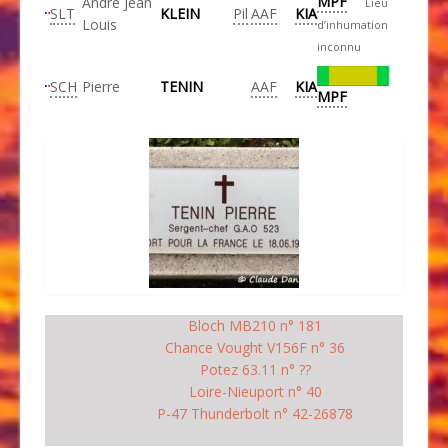
MPF
André Jean
Lieu
SLT
KLEIN
Pil
AAF
KIA
Louis
d’inhumation
inconnu
SCH
Pierre
TENIN
AAF
KIA
MPF
Bloch MB210 n° 181
Chance Vought V156F n° 36
Potez 63.11 n° ??
Loire-Nieuport n° 40
P-47 Thunderbolt n° 42-26878