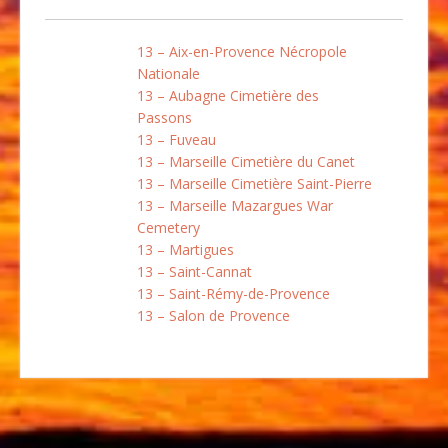
13 – Aix-en-Provence Nécropole
Nationale
13 – Aubagne Cimetière des
Passons
13 – Fuveau
13 – Marseille Cimetière du Canet
13 – Marseille Cimetière Saint-Pierre
13 – Marseille Mazargues War
Cemetery
13 – Martigues
13 – Saint-Cannat
13 – Saint-Rémy-de-Provence
13 – Salon de Provence