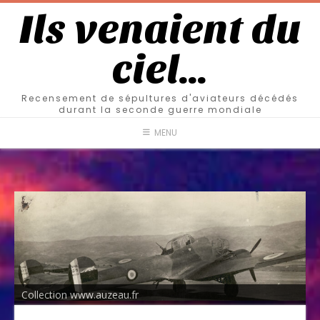
Ils venaient du
ciel…
Recensement de sépultures d'aviateurs décédés
durant la seconde guerre mondiale
MENU
Collection www.auzeau.fr