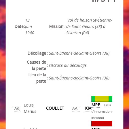
13
Vol de liaison St-Étienne-
Date
:
juin
Mission
:
de-Saint-Geoirs (38) à
1940
Sisteron (04)
Décollage
:
Saint-Étienne-de-Saint-Geoirs (38)
Causes de
:
s’écrase au décollage
la perte
Lieu de la
:
Saint-Étienne-de-Saint-Geoirs (38)
perte
MPF
Louis
Lieu
Adj
COULLET
AAF
KIA
Marius
d’inhumation
inconnu