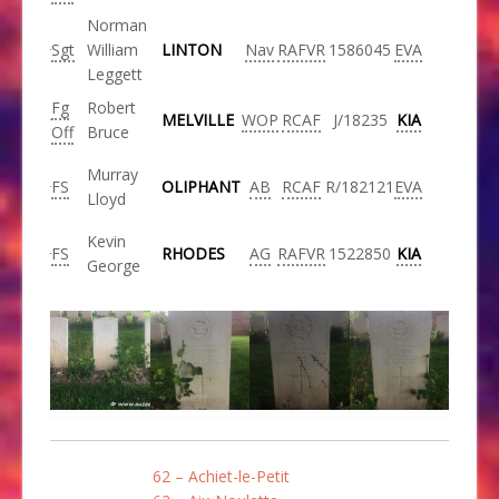
Norman
Sgt
William
LINTON
Nav
RAFVR
1586045
EVA
Leggett
Fg
Robert
MELVILLE
WOP
RCAF
J/18235
KIA
Off
Bruce
Murray
FS
OLIPHANT
AB
RCAF
R/182121
EVA
Lloyd
Kevin
FS
RHODES
AG
RAFVR
1522850
KIA
George
62 – Achiet-le-Petit