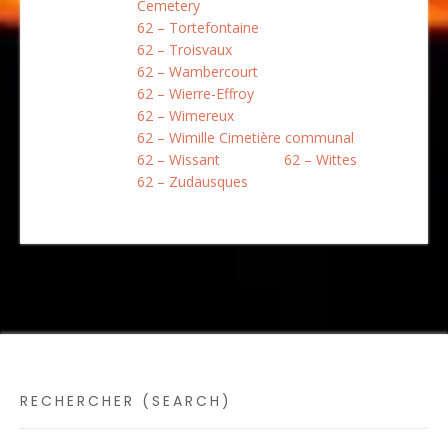
Cemetery
62 – Tortefontaine
62 – Troisvaux
62 – Wambercourt
62 – Wierre-Effroy
62 – Wimereux
62 – Wimille Cimetière communal
62 – Wissant
62 – Wittes
62 – Zudausques
RECHERCHER (SEARCH)