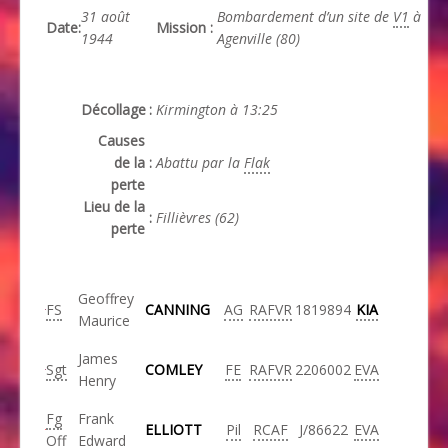
31 août
Bombardement d’un site de
V1
à
Date
:
Mission
:
1944
Agenville (80)
Décollage
:
Kirmington à 13:25
Causes
de la
:
Abattu par la
Flak
perte
Lieu de la
:
Fillièvres (62)
perte
Geoffrey
FS
CANNING
AG
RAFVR
1819894
KIA
Maurice
James
Sgt
COMLEY
FE
RAFVR
2206002
EVA
Henry
Fg
Frank
ELLIOTT
Pil
RCAF
J/86622
EVA
Off
Edward