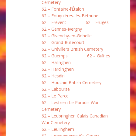
Cemetery
62 – Fontaine-l’Étalon
62 – Fouquières-lès-Béthune
62 – Frévent
62 – Fruges
62 – Gennes-Ivergny
62 – Givenchy-en-Gohelle
62 – Grand-Rullecourt
62 – Grévillers British Cemetery
62 – Guemps
62 – Guînes
62 – Halinghen
62 – Hardinghen
62 – Hesdin
62 – Houchin British Cemetery
62 – Labourse
62 – Le Parcq
62 – Lestrem Le Paradis War
Cemetery
62 – Leubringhen Calais Canadian
War Cemetery
62 – Leulinghem
62 – Longuenesse (St. Omer)