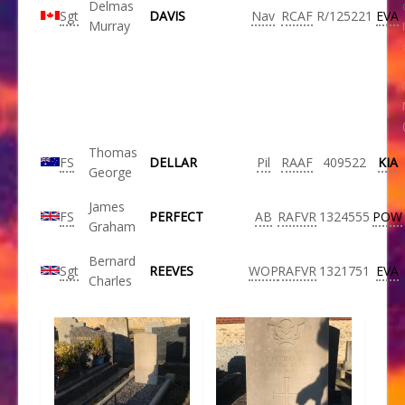
Delmas
Sgt
DAVIS
Nav
RCAF
R/125221
EVA
Murray
Thomas
FS
DELLAR
Pil
RAAF
409522
KIA
George
James
FS
PERFECT
AB
RAFVR
1324555
POW
Graham
Bernard
Sgt
REEVES
WOP
RAFVR
1321751
EVA
Charles