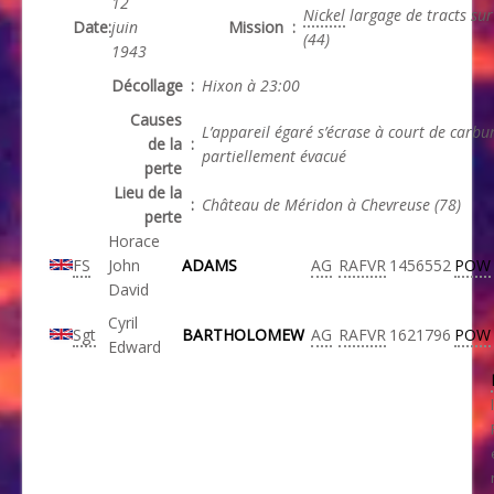
12
Nickel
largage de tracts su
Date
:
juin
Mission
:
(44)
1943
Décollage
:
Hixon à 23:00
Causes
L’appareil égaré s’écrase à court de carbu
de la
:
partiellement évacué
perte
Lieu de la
:
Château de Méridon à Chevreuse (78)
perte
Horace
FS
John
ADAMS
AG
RAFVR
1456552
POW
David
Cyril
Sgt
BARTHOLOMEW
AG
RAFVR
1621796
POW
Edward