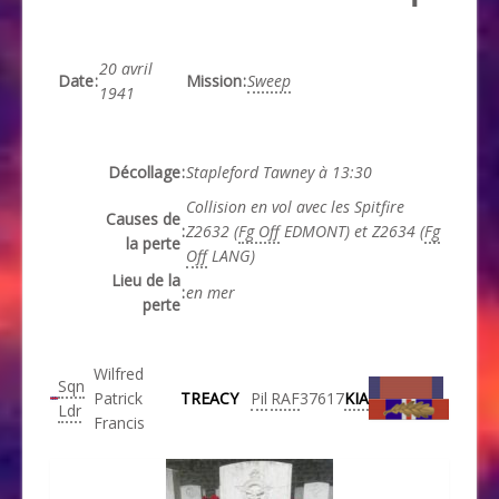
20 avril
Date
:
Mission
:
Sweep
1941
Décollage
:
Stapleford Tawney à 13:30
Collision en vol avec les Spitfire
Causes de
:
Z2632 (
Fg Off
EDMONT) et Z2634 (
Fg
la perte
Off
LANG)
Lieu de la
:
en mer
perte
Wilfred
Sqn
Patrick
TREACY
Pil
RAF
37617
KIA
Ldr
Francis