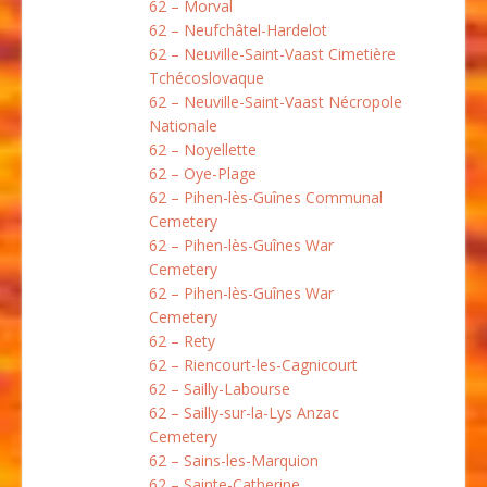
62 – Morval
62 – Neufchâtel-Hardelot
62 – Neuville-Saint-Vaast Cimetière
Tchécoslovaque
62 – Neuville-Saint-Vaast Nécropole
Nationale
62 – Noyellette
62 – Oye-Plage
62 – Pihen-lès-Guînes Communal
Cemetery
62 – Pihen-lès-Guînes War
Cemetery
62 – Pihen-lès-Guînes War
Cemetery
62 – Rety
62 – Riencourt-les-Cagnicourt
62 – Sailly-Labourse
62 – Sailly-sur-la-Lys Anzac
Cemetery
62 – Sains-les-Marquion
62 – Sainte-Catherine