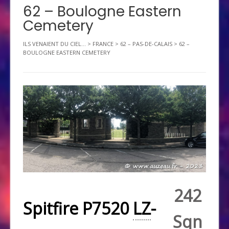
62 – Boulogne Eastern
Cemetery
ILS VENAIENT DU CIEL...
>
FRANCE
>
62 – PAS-DE-CALAIS
>
62 –
BOULOGNE EASTERN CEMETERY
242
Spitfire P7520
LZ
-
Sqn