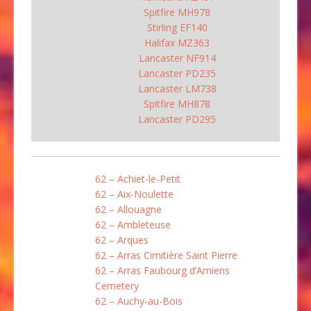
Spitfire MH978
Stirling EF140
Halifax MZ363
Lancaster NF914
Lancaster PD235
Lancaster LM738
Spitfire MH878
Lancaster PD295
62 – Achiet-le-Petit
62 – Aix-Noulette
62 – Allouagne
62 – Ambleteuse
62 – Arques
62 – Arras Cimitière Saint Pierre
62 – Arras Faubourg d’Amiens
Cemetery
62 – Auchy-au-Bois