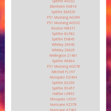
Spitfire AR332
Blenheim N3616
Spitfire BM329
P51 Mustang AG399
P51 Mustang AG532
Boston W8371
Spitfire BL982
Spitfire EN845
Whitley Z6940
Whitley Z6629
Wellington Z1401
Spitfire R6964
P51 Mustang AG578
Mitchell FL197
Mosquito DZ494
Spitfire BS290
Spitfire BS457
Halifax LK892
Mosquito LR331
Hurricane KZ378
Hurricane KZ401