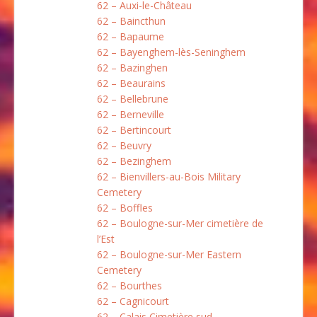
62 – Auxi-le-Château
62 – Baincthun
62 – Bapaume
62 – Bayenghem-lès-Seninghem
62 – Bazinghen
62 – Beaurains
62 – Bellebrune
62 – Berneville
62 – Bertincourt
62 – Beuvry
62 – Bezinghem
62 – Bienvillers-au-Bois Military
Cemetery
62 – Boffles
62 – Boulogne-sur-Mer cimetière de
l’Est
62 – Boulogne-sur-Mer Eastern
Cemetery
62 – Bourthes
62 – Cagnicourt
62 – Calais Cimetière sud