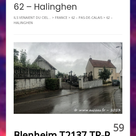
62 – Halinghen
ILS VENAIENT DU CIEL...
>
FRANCE
>
62 – PAS-DE-CALAIS
>
62 –
HALINGHEN
59
Blenheim T2137 TR-P