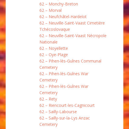
62 – Monchy-Breton
62 – Morval
62 – Neufchâtel-Hardelot
62 – Neuville-Saint-Vaast Cimetière
Tchécoslovaque
62 – Neuville-Saint-Vaast Nécropole
Nationale
62 – Noyellette
62 – Oye-Plage
62 – Pihen-lès-Guînes Communal
Cemetery
62 – Pihen-lès-Guînes War
Cemetery
62 – Pihen-lès-Guînes War
Cemetery
62 – Rety
62 – Riencourt-les-Cagnicourt
62 – Sailly-Labourse
62 – Sailly-sur-la-Lys Anzac
Cemetery