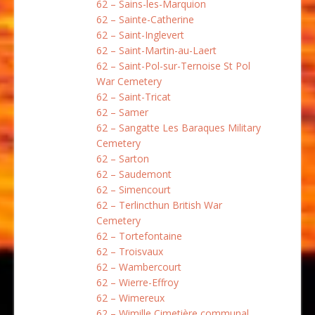
62 – Sains-les-Marquion
62 – Sainte-Catherine
62 – Saint-Inglevert
62 – Saint-Martin-au-Laert
62 – Saint-Pol-sur-Ternoise St Pol
War Cemetery
62 – Saint-Tricat
62 – Samer
62 – Sangatte Les Baraques Military
Cemetery
62 – Sarton
62 – Saudemont
62 – Simencourt
62 – Terlincthun British War
Cemetery
62 – Tortefontaine
62 – Troisvaux
62 – Wambercourt
62 – Wierre-Effroy
62 – Wimereux
62 – Wimille Cimetière communal