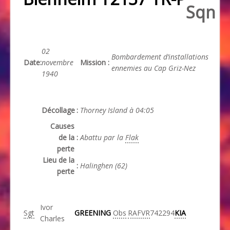
Sqn
02
Bombardement d’installations
Date
:
novembre
Mission
:
ennemies au Cap Griz-Nez
1940
Décollage
:
Thorney Island à 04:05
Causes
de la
:
Abattu par la
Flak
perte
Lieu de la
:
Halinghen (62)
perte
Ivor
Sgt
GREENING
Obs
RAFVR
742294
KIA
Charles