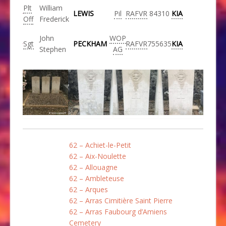
Plt
William
LEWIS
Pil
RAFVR
84310
KIA
Off
Frederick
John
WOP
Sgt
PECKHAM
RAFVR
755635
KIA
Stephen
AG
62 – Achiet-le-Petit
62 – Aix-Noulette
62 – Allouagne
62 – Ambleteuse
62 – Arques
62 – Arras Cimitière Saint Pierre
62 – Arras Faubourg d’Amiens
Cemetery