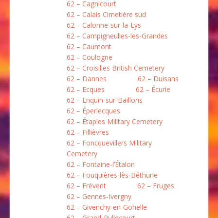
62 – Cagnicourt
62 – Calais Cimetière sud
62 – Calonne-sur-la-Lys
62 – Campigneulles-les-Grandes
62 – Caumont
62 – Coulogne
62 – Croisilles British Cemetery
62 – Dannes
62 – Duisans
62 – Ecques
62 – Écurie
62 – Enquin-sur-Baillons
62 – Éperlecques
62 – Étaples Military Cemetery
62 – Fillièvres
62 – Foncquevillers Military
Cemetery
62 – Fontaine-l’Étalon
62 – Fouquières-lès-Béthune
62 – Frévent
62 – Fruges
62 – Gennes-Ivergny
62 – Givenchy-en-Gohelle
62 – Grand-Rullecourt