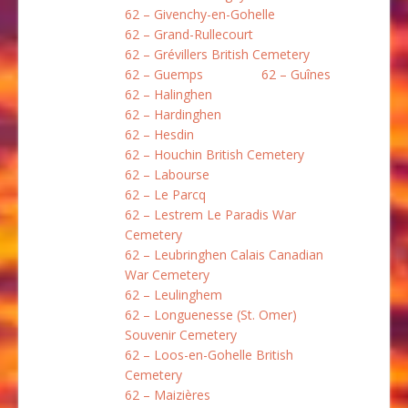
62 – Givenchy-en-Gohelle
62 – Grand-Rullecourt
62 – Grévillers British Cemetery
62 – Guemps
62 – Guînes
62 – Halinghen
62 – Hardinghen
62 – Hesdin
62 – Houchin British Cemetery
62 – Labourse
62 – Le Parcq
62 – Lestrem Le Paradis War
Cemetery
62 – Leubringhen Calais Canadian
War Cemetery
62 – Leulinghem
62 – Longuenesse (St. Omer)
Souvenir Cemetery
62 – Loos-en-Gohelle British
Cemetery
62 – Maizières