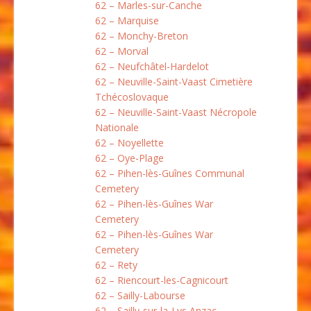
62 – Marles-sur-Canche
62 – Marquise
62 – Monchy-Breton
62 – Morval
62 – Neufchâtel-Hardelot
62 – Neuville-Saint-Vaast Cimetière
Tchécoslovaque
62 – Neuville-Saint-Vaast Nécropole
Nationale
62 – Noyellette
62 – Oye-Plage
62 – Pihen-lès-Guînes Communal
Cemetery
62 – Pihen-lès-Guînes War
Cemetery
62 – Pihen-lès-Guînes War
Cemetery
62 – Rety
62 – Riencourt-les-Cagnicourt
62 – Sailly-Labourse
62 – Sailly-sur-la-Lys Anzac