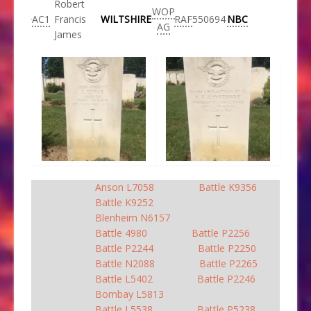
Robert
WOP
AC1
Francis
WILTSHIRE
RAF
550694
NBC
AG
James
Anson L7058
Battle K9356
Battle K9252
Blenheim N6157
Battle 4980
Battle P2256
Battle P2244
Battle P2250
Battle N2088
Battle P2265
Battle L5402
Battle P2246
Bombay L5813
Battle L5538
Battle P5238