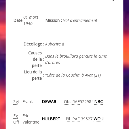
01 mars
Date
:
Mission
:
Vol d’entrainement
1940
Décollage
:
Auberive à
Causes
Dans le brouillard percute la cime
de la
:
d’arbres
perte
Lieu de la
:
“Côte de la Couche” à Avot
(21)
perte
Sgt
Frank
DEWAR
Obs
RAF
522984
NBC
Fg
Eric
HULBERT
Pil
RAF
39527
WOU
Off
Valentine