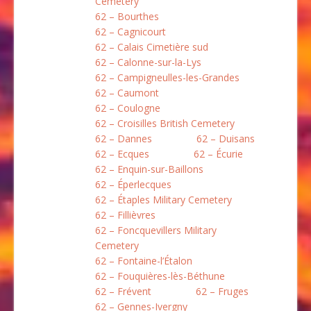
Cemetery
62 – Bourthes
62 – Cagnicourt
62 – Calais Cimetière sud
62 – Calonne-sur-la-Lys
62 – Campigneulles-les-Grandes
62 – Caumont
62 – Coulogne
62 – Croisilles British Cemetery
62 – Dannes
62 – Duisans
62 – Ecques
62 – Écurie
62 – Enquin-sur-Baillons
62 – Éperlecques
62 – Étaples Military Cemetery
62 – Fillièvres
62 – Foncquevillers Military
Cemetery
62 – Fontaine-l’Étalon
62 – Fouquières-lès-Béthune
62 – Frévent
62 – Fruges
62 – Gennes-Ivergny