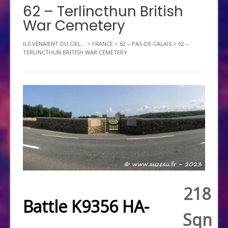
62 – Terlincthun British
War Cemetery
ILS VENAIENT DU CIEL...
>
FRANCE
>
62 – PAS-DE-CALAIS
>
62 –
TERLINCTHUN BRITISH WAR CEMETERY
218
Battle K9356 HA-
Sqn