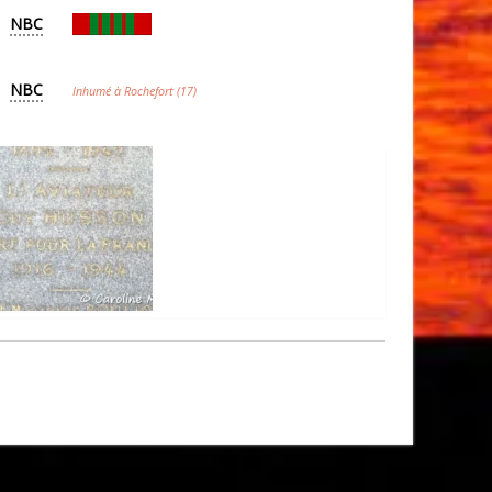
NBC
NBC
Inhumé à Rochefort (17)