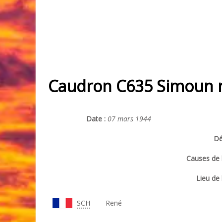
Caudron C635 Simoun 
Date :
07 mars 1944
Dé
Causes de l
Lieu de 
SCH
René