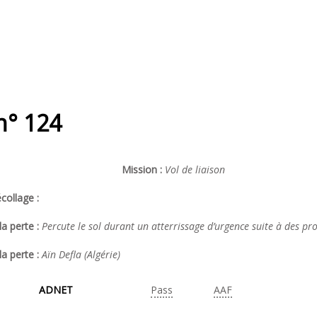
n° 124
Mission :
Vol de liaison
collage :
a perte :
Percute le sol durant un atterrissage d’urgence suite à des p
la perte :
Aïn Defla (Algérie)
ADNET
Pass
AAF