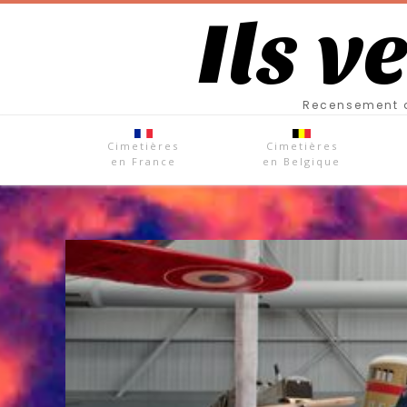
Ils v
Recensement d
Cimetières
Cimetières
en France
en Belgique