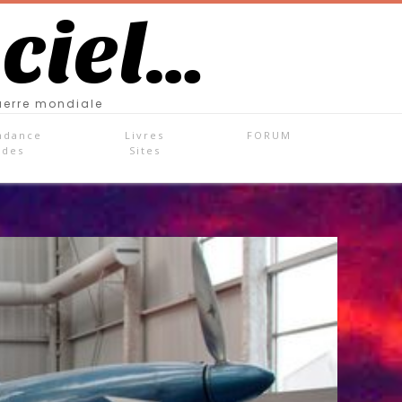
 ciel…
uerre mondiale
ndance
Livres
FORUM
ades
Sites