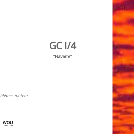
GC I/4
“Navarre”
roblèmes moteur
WOU