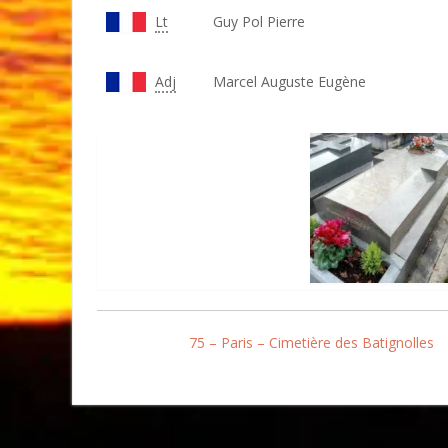
Lt
Guy Pol Pierre
Adj
Marcel Auguste Eugène
75 – Paris – Cimetière des Batignolles