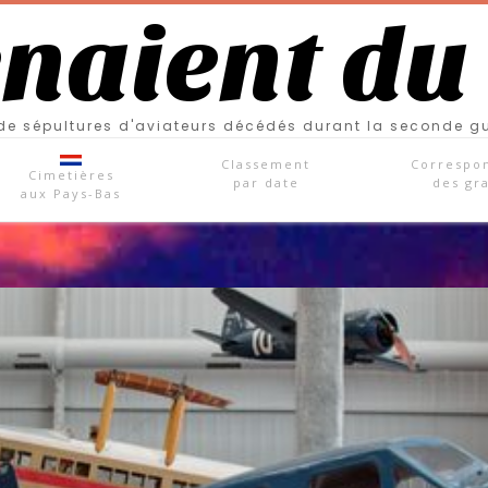
enaient du
e sépultures d'aviateurs décédés durant la seconde g
Classement
Correspo
Cimetières
par date
des gr
aux Pays-Bas