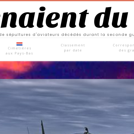
enaient du
e sépultures d'aviateurs décédés durant la seconde g
Classement
Correspo
Cimetières
par date
des gr
aux Pays-Bas