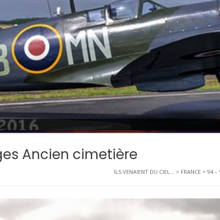
ges Ancien cimetière
ILS VENAIENT DU CIEL...
>
FRANCE
>
94 –