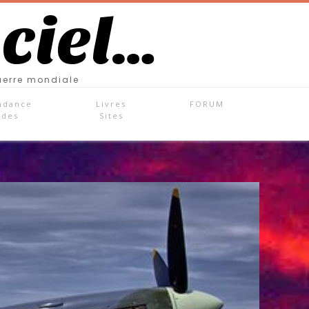
 ciel…
uerre mondiale
ndance
Livres
FORUM
ades
Sites