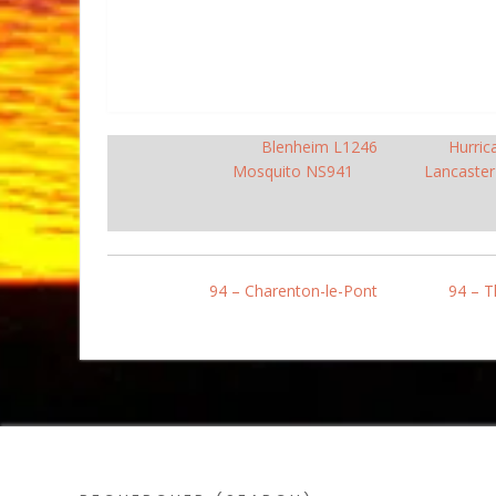
Blenheim L1246
Hurric
Mosquito NS941
Lancaste
94 – Charenton-le-Pont
94 – T