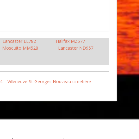
Lancaster LL782
Halifax MZ577
Mosquito MM528
Lancaster ND957
4 – Villeneuve-St-Georges Nouveau cimetière