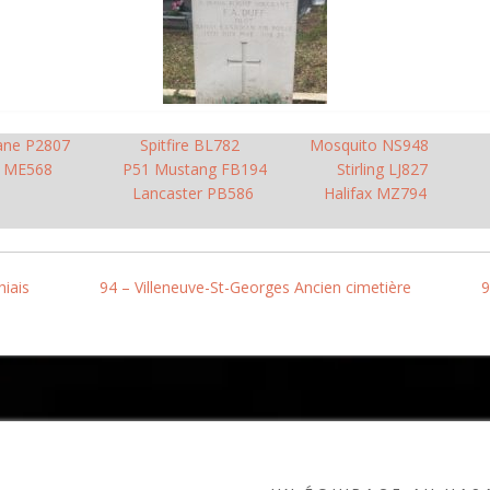
ane P2807
Spitfire BL782
Mosquito NS948
r ME568
P51 Mustang FB194
Stirling LJ827
Lancaster PB586
Halifax MZ794
hiais
94 – Villeneuve-St-Georges Ancien cimetière
9