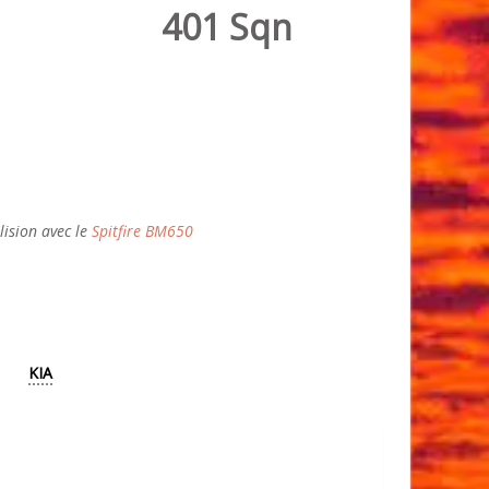
401 Sqn
lision avec le
Spitfire BM650
KIA