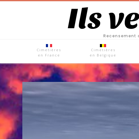
Ils v
Recensement d
Cimetières
Cimetières
en France
en Belgique