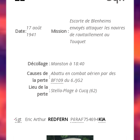
Escorte de
Blenheims
17 août
envoyés attaquer les navires
Date
:
Mission
:
1941
de ravitaillement au
Touquet
Décollage
:
Manston à 18:40
Causes de
Abattu en combat aérien par des
:
la perte
BF109
du 6./JG2
Lieu de la
:
Stella-Plage à Cucq (62)
perte
Sgt
Eric Arthur
REDFERN
Pil
RAF
754694
KIA