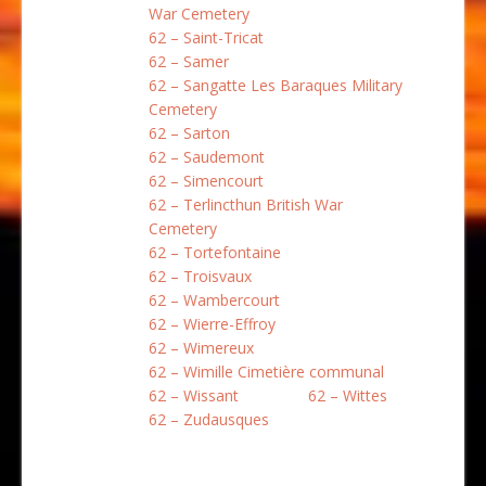
War Cemetery
62 – Saint-Tricat
62 – Samer
62 – Sangatte Les Baraques Military
Cemetery
62 – Sarton
62 – Saudemont
62 – Simencourt
62 – Terlincthun British War
Cemetery
62 – Tortefontaine
62 – Troisvaux
62 – Wambercourt
62 – Wierre-Effroy
62 – Wimereux
62 – Wimille Cimetière communal
62 – Wissant
62 – Wittes
62 – Zudausques