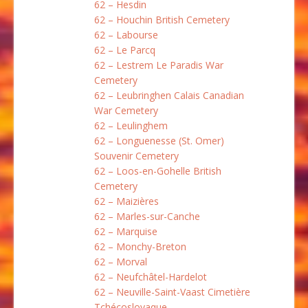
62 – Hesdin
62 – Houchin British Cemetery
62 – Labourse
62 – Le Parcq
62 – Lestrem Le Paradis War
Cemetery
62 – Leubringhen Calais Canadian
War Cemetery
62 – Leulinghem
62 – Longuenesse (St. Omer)
Souvenir Cemetery
62 – Loos-en-Gohelle British
Cemetery
62 – Maizières
62 – Marles-sur-Canche
62 – Marquise
62 – Monchy-Breton
62 – Morval
62 – Neufchâtel-Hardelot
62 – Neuville-Saint-Vaast Cimetière
Tchécoslovaque