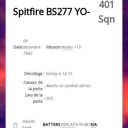
401
Spitfire BS277 YO-
Sqn
04
Date
:
décembre
Mission
:
Rodeo
115
1942
Décollage
:
Kenley à 14:15
Causes de
:
Abattu en combat aérien
la perte
Lieu de la
:
(62)
perte
Harold
FS
BATTERS
Pil
RCAF
R/95487
KIA
Mark