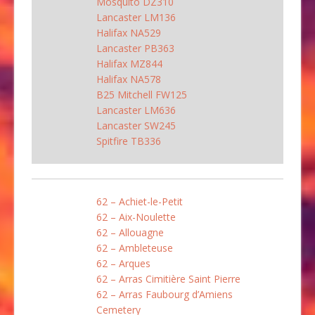
Mosquito DZ310
Lancaster LM136
Halifax NA529
Lancaster PB363
Halifax MZ844
Halifax NA578
B25 Mitchell FW125
Lancaster LM636
Lancaster SW245
Spitfire TB336
62 – Achiet-le-Petit
62 – Aix-Noulette
62 – Allouagne
62 – Ambleteuse
62 – Arques
62 – Arras Cimitière Saint Pierre
62 – Arras Faubourg d’Amiens
Cemetery