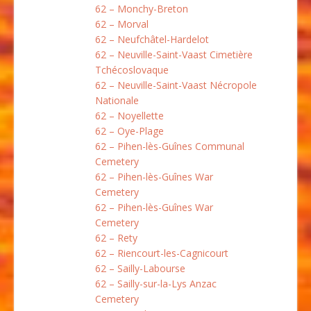
62 – Monchy-Breton
62 – Morval
62 – Neufchâtel-Hardelot
62 – Neuville-Saint-Vaast Cimetière
Tchécoslovaque
62 – Neuville-Saint-Vaast Nécropole
Nationale
62 – Noyellette
62 – Oye-Plage
62 – Pihen-lès-Guînes Communal
Cemetery
62 – Pihen-lès-Guînes War
Cemetery
62 – Pihen-lès-Guînes War
Cemetery
62 – Rety
62 – Riencourt-les-Cagnicourt
62 – Sailly-Labourse
62 – Sailly-sur-la-Lys Anzac
Cemetery