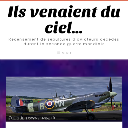
Ils venaient du
ciel…
Recensement de sépultures d'aviateurs décédés
durant la seconde guerre mondiale
MENU
Collection www.auzeau.fr