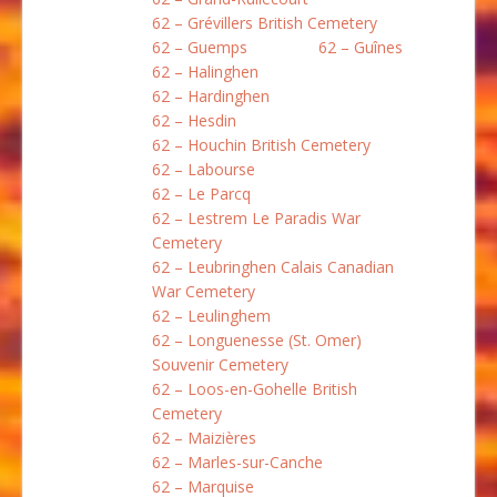
62 – Grévillers British Cemetery
62 – Guemps
62 – Guînes
62 – Halinghen
62 – Hardinghen
62 – Hesdin
62 – Houchin British Cemetery
62 – Labourse
62 – Le Parcq
62 – Lestrem Le Paradis War
Cemetery
62 – Leubringhen Calais Canadian
War Cemetery
62 – Leulinghem
62 – Longuenesse (St. Omer)
Souvenir Cemetery
62 – Loos-en-Gohelle British
Cemetery
62 – Maizières
62 – Marles-sur-Canche
62 – Marquise