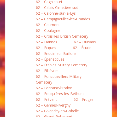
62 – Cagnicourt
62 – Calais Cimetière sud
62 – Calonne-sur-la-Lys
62 – Campigneulles-les-Grandes
62 – Caumont
62 – Coulogne
62 – Croisilles British Cemetery
62 – Dannes
62 – Duisans
62 – Ecques
62 – Écurie
62 – Enquin-sur-Baillons
62 – Éperlecques
62 – Étaples Military Cemetery
62 – Fillièvres
62 – Foncquevillers Military
Cemetery
62 – Fontaine-l’Étalon
62 – Fouquières-lès-Béthune
62 – Frévent
62 – Fruges
62 – Gennes-Ivergny
62 – Givenchy-en-Gohelle
62 – Grand-Rullecourt