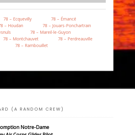
78 – Ecquevilly
78 – Émancé
78 – Houdan
78 – Jouars-Ponchartrain
esnuls
78 – Mareil-le-Guyon
78 – Montchauvet
78 – Perdreauville
78 – Rambouillet
SARD (A RANDOM CREW)
’Assomption Notre-Dame
Air Corps Glider Pilot …