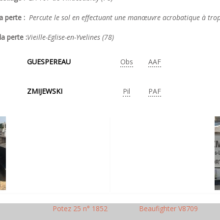
a perte :
Percute le sol en effectuant une manœuvre acrobatique à trop
la perte :
Vieille-Eglise-en-Yvelines (78)
GUESPEREAU
Obs
AAF
ZMIJEWSKI
Pil
PAF
Potez 25 n° 1852
Beaufighter V8709