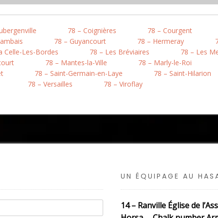
ubergenville
78 – Coignières
78 – Courgent
Gambais
78 – Guyancourt
78 – Hermeray
a Celle-Les-Bordes
78 – Les Bréviaires
78 – Les M
court
78 – Mantes-la-Ville
78 – Marly-le-Roi
êt
78 – Saint-Germain-en-Laye
78 – Saint-Hilarion
78 – Versailles
78 – Viroflay
UN ÉQUIPAGE AU HA
14 – Ranville Église de l
Horsa Chalk number Army 