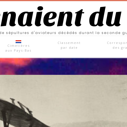
enaient du
e sépultures d'aviateurs décédés durant la seconde g
Classement
Correspo
Cimetières
par date
des gr
aux Pays-Bas