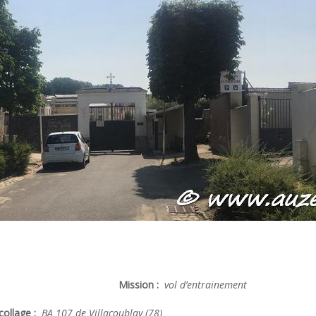
Mission :
vol d’entrainement
ollage :
BA 107 de Villacoublay (78)