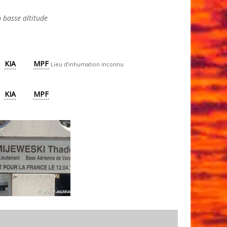
 basse altitude
KIA
MPF
Lieu d’inhumation inconnu
KIA
MPF