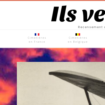
Ils v
Recensement d
Cimetières
Cimetières
en France
en Belgique