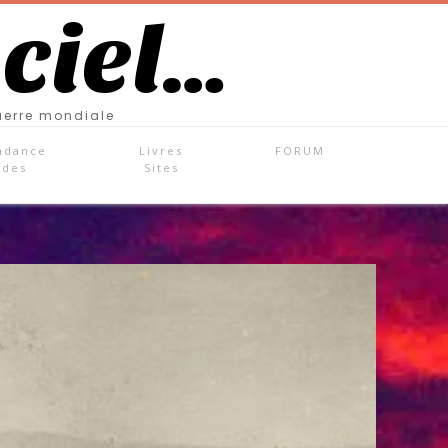
 ciel…
uerre mondiale
ndance
Livres
FORUM
ades
Sites