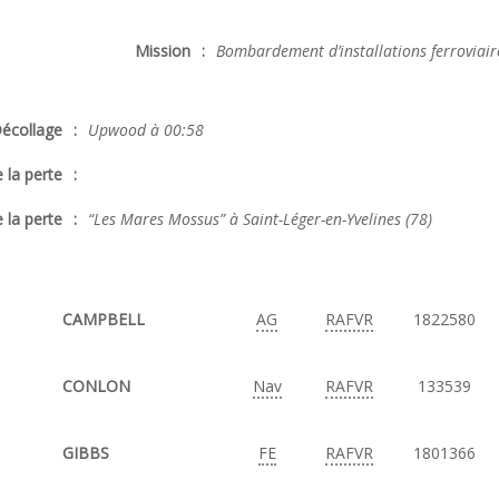
Mission
:
Bombardement d’installations ferroviaire
écollage
:
Upwood à 00:58
 la perte
:
 la perte
:
“Les Mares Mossus” à Saint-Léger-en-Yvelines (78)
CAMPBELL
AG
RAFVR
1822580
CONLON
Nav
RAFVR
133539
GIBBS
FE
RAFVR
1801366