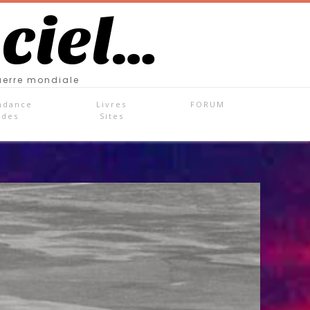
 ciel…
uerre mondiale
ndance
Livres
FORUM
ades
Sites