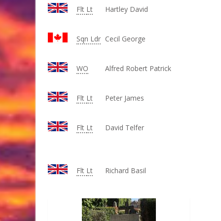
Flt
Lt
Hartley David
Sqn Ldr
Cecil George
WO
Alfred Robert Patrick
Flt
Lt
Peter James
Flt
Lt
David Telfer
Flt
Lt
Richard Basil