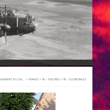
 VENAIENT DU CIEL...
>
FRANCE
>
78 – YVELINES
>
78 – LES MESNULS