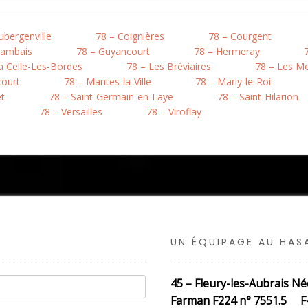
ubergenville
78 – Coignières
78 – Courgent
Gambais
78 – Guyancourt
78 – Hermeray
a Celle-Les-Bordes
78 – Les Bréviaires
78 – Les M
court
78 – Mantes-la-Ville
78 – Marly-le-Roi
êt
78 – Saint-Germain-en-Laye
78 – Saint-Hilarion
78 – Versailles
78 – Viroflay
UN ÉQUIPAGE AU HA
45 – Fleury-les-Aubrais N
Farman F224 n° 7551.5 F-A