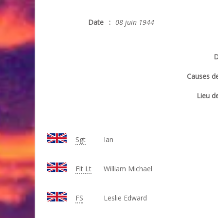
Date
:
08 juin 1944
D
Causes de
Lieu de
Sgt
Ian
Flt
Lt
William Michael
FS
Leslie Edward