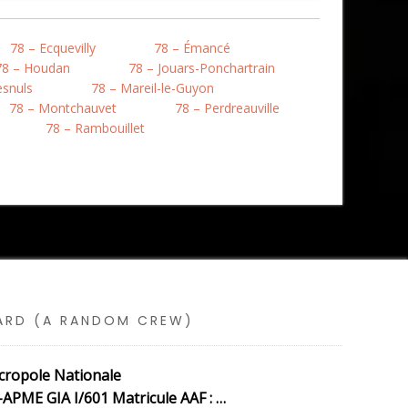
78 – Ecquevilly
78 – Émancé
78 – Houdan
78 – Jouars-Ponchartrain
esnuls
78 – Mareil-le-Guyon
78 – Montchauvet
78 – Perdreauville
78 – Rambouillet
SARD (A RANDOM CREW)
écropole Nationale
PME GIA I/601 Matricule AAF : …