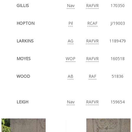
GILLIS
Nav
RAFVR
170350
HOPTON
Pil
RCAF
J/19003
LARKINS
AG
RAFVR
1189479
MOYES
WOP
RAFVR
160518
WOOD
AB
RAF
51836
LEIGH
Nav
RAFVR
159654