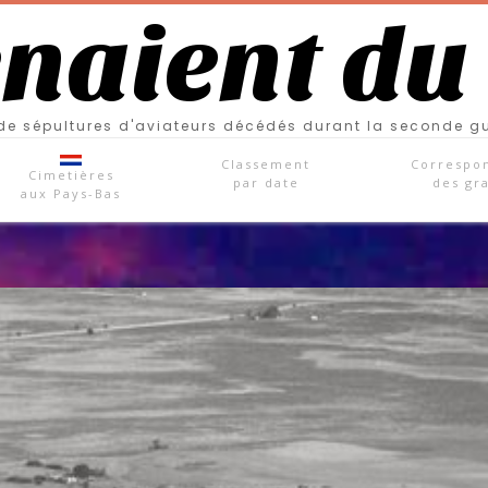
enaient du
e sépultures d'aviateurs décédés durant la seconde g
Classement
Correspo
Cimetières
par date
des gr
aux Pays-Bas