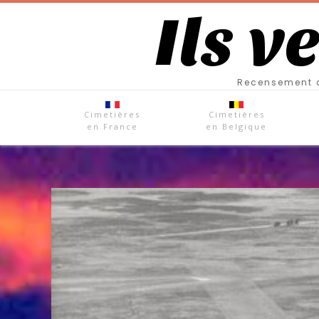
Ils v
Recensement d
Cimetières
Cimetières
en France
en Belgique