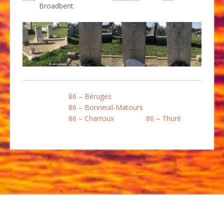
Broadbent
86 – Béruges
86 – Bonneuil-Matours
86 – Charroux
86 – Thuré