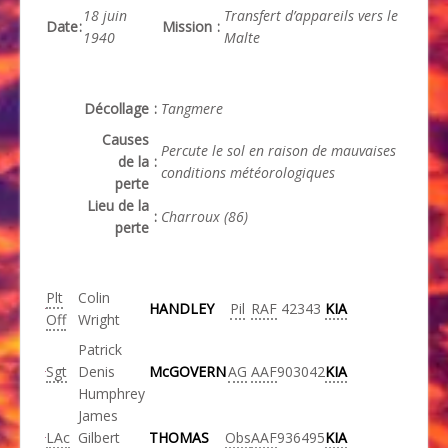
18 juin
Transfert d’appareils vers le
Date
:
Mission
:
1940
Malte
Décollage
:
Tangmere
Causes
Percute le sol en raison de mauvaises
de la
:
conditions météorologiques
perte
Lieu de la
:
Charroux (86)
perte
Plt
Colin
HANDLEY
Pil
RAF
42343
KIA
Off
Wright
Patrick
Sgt
Denis
McGOVERN
AG
AAF
903042
KIA
Humphrey
James
LAc
Gilbert
THOMAS
Obs
AAF
936495
KIA