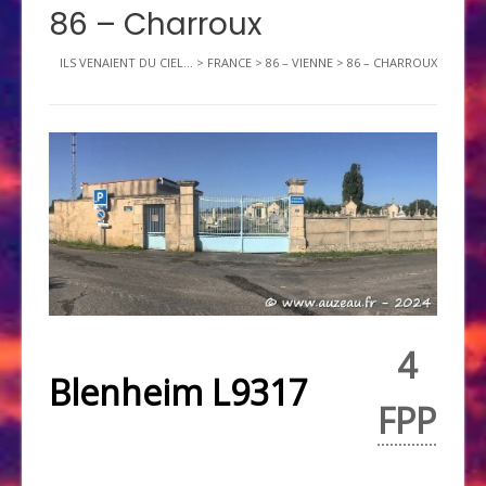
86 – Charroux
ILS VENAIENT DU CIEL...
>
FRANCE
>
86 – VIENNE
>
86 – CHARROUX
4
Blenheim L9317
FPP