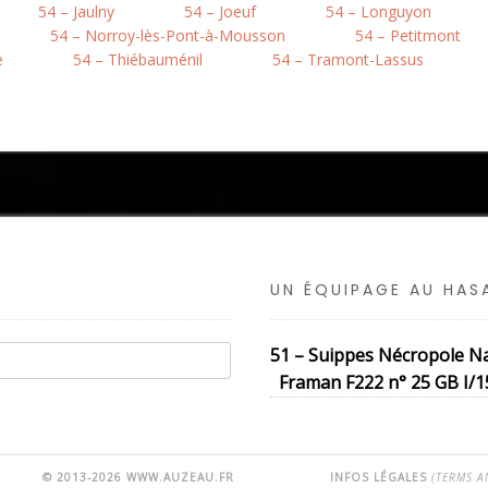
54 – Jaulny
54 – Joeuf
54 – Longuyon
54 – Norroy-lès-Pont-à-Mousson
54 – Petitmont
e
54 – Thiébauménil
54 – Tramont-Lassus
UN ÉQUIPAGE AU HA
51 – Suippes Nécropole Na
Framan F222 n° 25 GB I/15
© 2013-2026 WWW.AUZEAU.FR
INFOS LÉGALES
(TERMS A