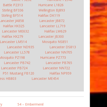
Battle P2313
Hurricane L1826
Stirling BF336
Wellington BJ893
Stirling BF514
Halifax DK119
Lancaster JA858
Lancaster JB872
Halifax HX325
Lancaster LL719
Lancaster ME632
Halifax LW629
Halifax HX279
Lancaster JB300
Lancaster LM514
Mosquito NS851
Lancaster ND935
Lancaster DS813
Lancaster LL578
Lancaster NN705
Mosquito PZ198
Hurricane PZ773
Lancaster PB742
Lancaster PB765
Lancaster PB724
Lancaster NN722
P51 Mustang FB120
Halifax NP959
ress HB803
Lancaster ME454
ry
54 – Embermenil