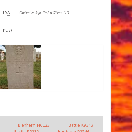
EVA
Capturé en Sept 1942 à Gièvres (41)
POW
Blenheim N6223
Battle K9343
Battle P5232
Hurricane P2546