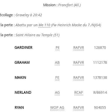
Mission :
Francfort (All.)
collage :
Graveley à 20:42
la perte :
Abattu par un
Me 110
(Fw Heinrich Macke du 7./NJG4)
la perte :
Saint Hilaire au Temple (51)
GARDINER
Pil
RAFVR
126870
GRAHAM
AB
RAFVR
1112178
MAKIN
FE
RAFVR
1378138
NERLAND
AG
RCAF
R/86914
RYAN
WOP
AG
RAFVR
904055