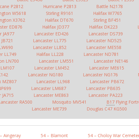
icane P2812
Hurricane P2813
Battle N2178
ington W5618
Stirling R9161
Halifax W7765
ington X3762
Halifax DT670
Stirling BF451
ster ED876
Halifax JD377
Halifax DK223
r JA977
Lancaster ED426
Lancaster DS739
 JB721
Lancaster LL775
Lancaster ND525
 LW690
Lancaster LL852
Lancaster ME558
er LL749
Halifax LL228
Lancaster ND781
ton LN700
Lancaster LM551
Lancaster NE146
r LM107
Lancaster LM452
Lancaster ME615
LK142
Lancaster NG180
Lancaster NG176
ax MZ807
Lancaster LL968
Lancaster PB672
 NP699
Lancaster LM687
Lancaster PB635
r JA715
Lancaster ME863
Lancaster PA223
Lancaster RA500
Mosquito MV541
B17
Flying Fort
Lancaster ME739
Douglas C47 KG500
– Aingeray
54 – Blamont
54 – Choloy War Cemete