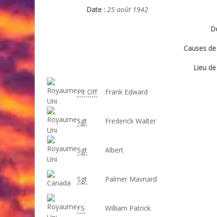
Date :
25 août 1942
Dé
Causes de 
Lieu de 
Plt Off
Frank Edward
Sgt
Frederick Walter
Sgt
Albert
Sgt
Palmer Mavnard
FS
William Patrick