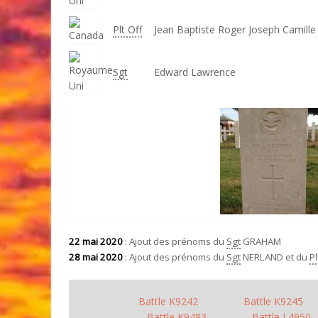
Plt Off
Jean Baptiste Roger Joseph Camille
Sgt
Edward Lawrence
22 mai 2020
: Ajout des prénoms du
Sgt
GRAHAM
28 mai 2020
: Ajout des prénoms du
Sgt
NERLAND et du
Pl
Battle K9242
Battle K9245
Battle K9483
Battle L4950