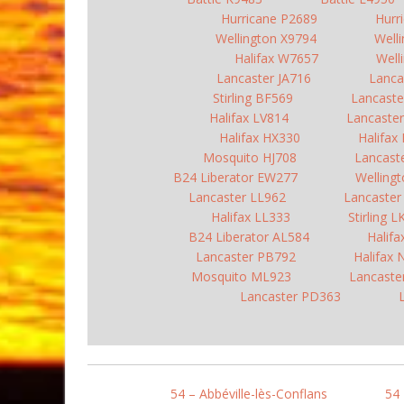
Hurricane P2689
Hurr
Wellington X9794
Well
Halifax W7657
Well
Lancaster JA716
Lanca
Stirling BF569
Lancaste
Halifax LV814
Lancaster
Halifax HX330
Halifax
Mosquito HJ708
Lancast
B24 Liberator EW277
Welling
Lancaster LL962
Lancaste
Halifax LL333
Stirling 
B24 Liberator AL584
Halif
Lancaster PB792
Halifax
Mosquito ML923
Lancaste
Lancaster PD363
54 – Abbéville-lès-Conflans
54 