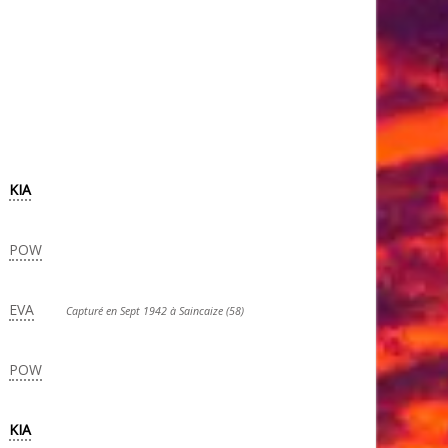
KIA
POW
EVA
Capturé en Sept 1942 à Saincaize (58)
POW
KIA