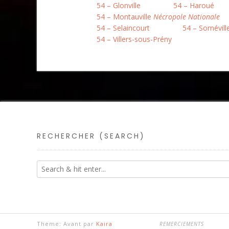
54 – Glonville
54 – Haroué
54 – Montauville
Nécropole Nationale
54 – Selaincourt
54 – Sornévill
54 – Villers-sous-Prény
RECHERCHER (SEARCH)
Theme: Avant par
Kaira
REMERCIEMENTS