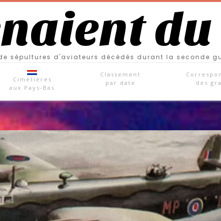
enaient du
e sépultures d'aviateurs décédés durant la seconde g
Classement
Correspo
Cimetières
par date
des gr
aux Pays-Bas