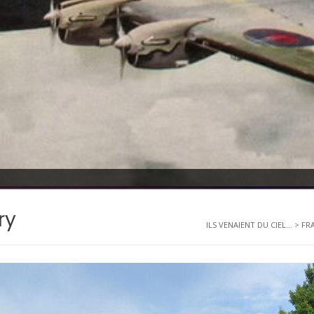
ry
ILS VENAIENT DU CIEL...
>
FR