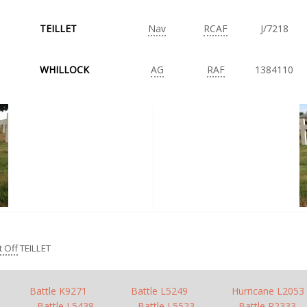
TEILLET
Nav
RCAF
J/7218
WHILLOCK
AG
RAF
1384110
t Off
TEILLET
Battle K9271
Battle L5249
Hurricane L2053
Battle L5438
Battle L5523
Battle P2333