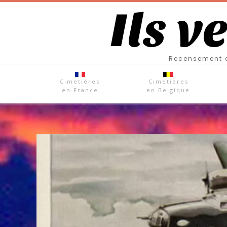
Ils v
Recensement d
Cimetières
Cimetières
en France
en Belgique