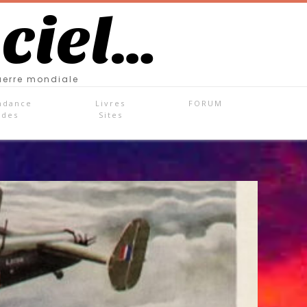
 ciel…
uerre mondiale
ndance
Livres
FORUM
ades
Sites