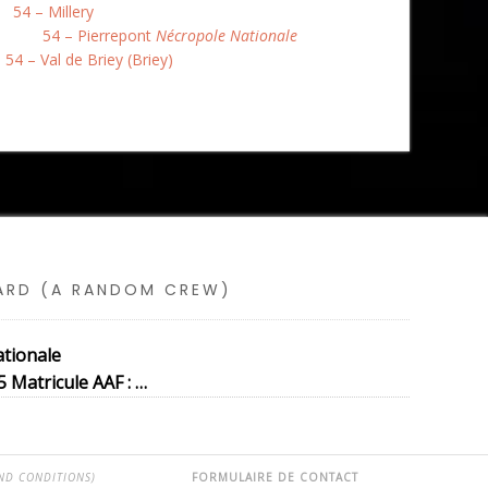
54 – Millery
54 – Pierrepont
Nécropole Nationale
54 – Val de Briey (Briey)
SARD (A RANDOM CREW)
tionale
 Matricule AAF : …
ND CONDITIONS)
FORMULAIRE DE CONTACT