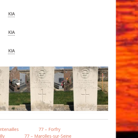
KIA
KIA
KIA
ntenailles
77 – Forfry
lly
77 – Marolles-sur-Seine