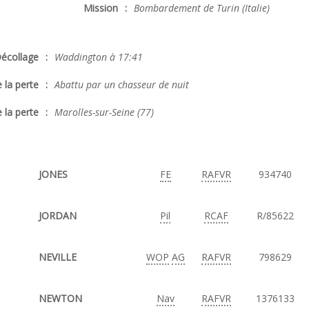
Mission
:
Bombardement de Turin (Italie)
écollage
:
Waddington à 17:41
 la perte
:
Abattu par un chasseur de nuit
 la perte
:
Marolles-sur-Seine (77)
JONES
FE
RAFVR
934740
JORDAN
Pil
RCAF
R/85622
NEVILLE
WOP
AG
RAFVR
798629
NEWTON
Nav
RAFVR
1376133