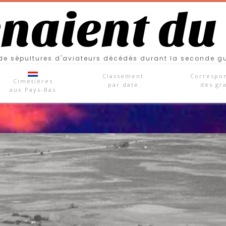
enaient du
e sépultures d'aviateurs décédés durant la seconde g
Classement
Correspo
Cimetières
par date
des gr
aux Pays-Bas