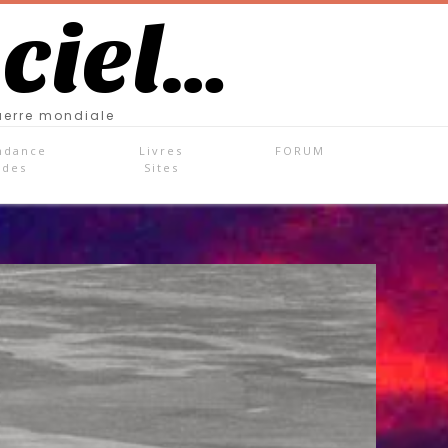
 ciel…
uerre mondiale
ndance
Livres
FORUM
ades
Sites