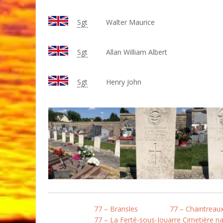
Sgt
Walter Maurice
Sgt
Allan William Albert
Sgt
Henry John
77 – Bransles
77 – Chaintreau
77 – La Ferté-sous-Jouarre Cimetière na