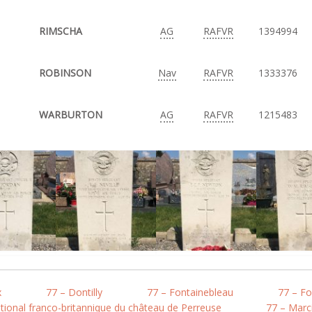
RIMSCHA
AG
RAFVR
1394994
ROBINSON
Nav
RAFVR
1333376
WARBURTON
AG
RAFVR
1215483
x
77 – Dontilly
77 – Fontainebleau
77 – Fo
tional franco-britannique du château de Perreuse
77 – Marci