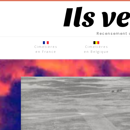
Ils v
Recensement d
Cimetières
Cimetières
en France
en Belgique