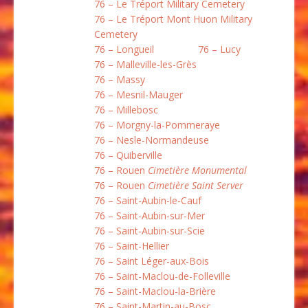
76 – Le Tréport Military Cemetery
76 – Le Tréport Mont Huon Military
Cemetery
76 – Longueil
76 – Lucy
76 – Malleville-les-Grès
76 – Massy
76 – Mesnil-Mauger
76 – Millebosc
76 – Morgny-la-Pommeraye
76 – Nesle-Normandeuse
76 – Quiberville
76 – Rouen
Cimetière Monumental
76 – Rouen
Cimetière Saint Server
76 – Saint-Aubin-le-Cauf
76 – Saint-Aubin-sur-Mer
76 – Saint-Aubin-sur-Scie
76 – Saint-Hellier
76 – Saint Léger-aux-Bois
76 – Saint-Maclou-de-Folleville
76 – Saint-Maclou-la-Brière
76 – Saint-Martin-au-Bosc