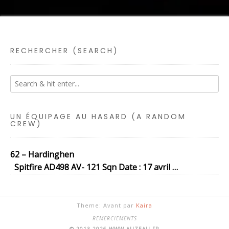
RECHERCHER (SEARCH)
UN ÉQUIPAGE AU HASARD (A RANDOM
CREW)
62 – Hardinghen
Spitfire AD498 AV- 121 Sqn Date : 17 avril …
Theme: Avant par
Kaira
REMERCIEMENTS
© 2013-2026 WWW.AUZEAU.FR