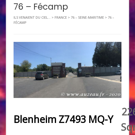
76 – Fécamp
ILS VENAIENT DU CIEL...
>
FRANCE
>
76 – SEINE-MARITIME
>
76 –
FÉCAMP
22
Blenheim Z7493 MQ-Y
Sq