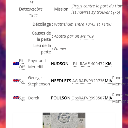
15
Circus
contre le port du Havre 
Date
:
octobre
Mission
:
les navires s’y trouvant (76)
1941
Décollage
:
Wattisham entre 10:45 et 11:00
Causes de
:
Abattu par un
Me 109
la perte
Lieu de la
:
En mer
perte
Plt
Raymond
HUDSON
Pil
RAAF
400472
KIA
Off
Meredith
George
Runnym
Sgt
NEEDLETS
AG
RAFVR
920736
MIA
Stephenson
Memoria
Runnym
Sgt
Derek
POULSON
Obs
RAFVR
998507
MIA
Memoria