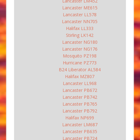
Lancaster LM452
Lancaster ME615
Lancaster LL578
Lancaster NN705
Halifax LL333
Stirling LK142
Lancaster NG180
Lancaster NG176
Mosquito PZ198
Hurricane PZ773
B24 Liberator AL584
Halifax MZ807
Lancaster LL968
Lancaster PB672
Lancaster PB742
Lancaster PB765
Lancaster PB792
Halifax NP699
Lancaster LM687
Lancaster PB635
Lancaster PB724