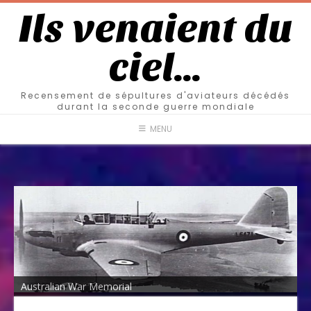
Ils venaient du
ciel…
Recensement de sépultures d'aviateurs décédés
durant la seconde guerre mondiale
MENU
Australian War Memorial