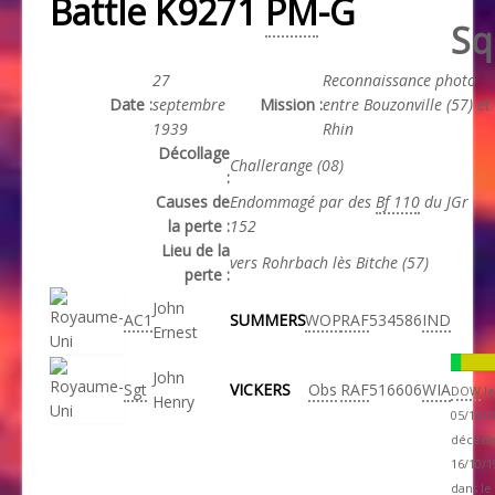
Battle K9271
PM
-G
Sq
27
Reconnaissance photo
Date :
septembre
Mission :
entre Bouzonville (57) et 
1939
Rhin
Décollage
Challerange (08)
:
Causes de
Endommagé par des
Bf 110
du JGr
la perte :
152
Lieu de la
vers Rohrbach lès Bitche (57)
perte :
John
AC1
SUMMERS
WOP
RAF
534586
IND
Ernest
John
Sgt
VICKERS
Obs
RAF
516606
WIA
DOW
le
Henry
05/10/1
décède
16/10/1
dans le