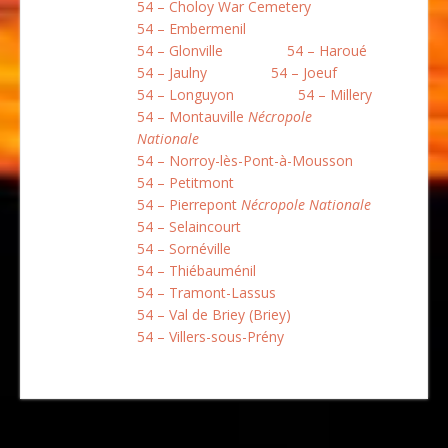
54 – Choloy War Cemetery
54 – Embermenil
54 – Glonville
54 – Haroué
54 – Jaulny
54 – Joeuf
54 – Longuyon
54 – Millery
54 – Montauville
Nécropole
Nationale
54 – Norroy-lès-Pont-à-Mousson
54 – Petitmont
54 – Pierrepont
Nécropole Nationale
54 – Selaincourt
54 – Sornéville
54 – Thiébauménil
54 – Tramont-Lassus
54 – Val de Briey (Briey)
54 – Villers-sous-Prény