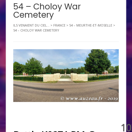
54 – Choloy War
Cemetery
ILS VENAIENT DU CIEL...
>
FRANCE
>
54 – MEURTHE-ET-MOSELLE
>
54 – CHOLOY WAR CEMETERY
10