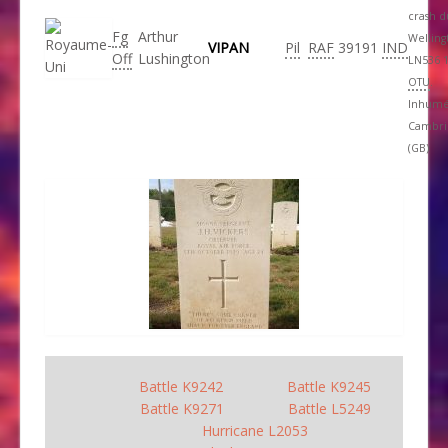
crash d
Fg
Arthur
Welling
VIPAN
Pil
RAF
39191
IND
Off
Lushington
LN536 
OTU
.
Inhumé
Cambri
(GB)
Battle K9242
Battle K9245
Battle K9271
Battle L5249
Hurricane L2053