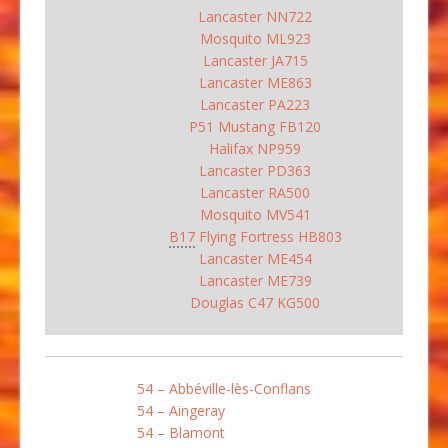
Lancaster NN722
Mosquito ML923
Lancaster JA715
Lancaster ME863
Lancaster PA223
P51 Mustang FB120
Halifax NP959
Lancaster PD363
Lancaster RA500
Mosquito MV541
B17
Flying Fortress HB803
Lancaster ME454
Lancaster ME739
Douglas C47 KG500
54 – Abbéville-lès-Conflans
54 – Aingeray
54 – Blamont