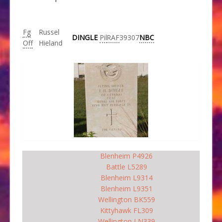
Fg
Russel
DINGLE
Pil
RAF
39307
NBC
Off
Hieland
Blenheim P4926
Battle L5289
Blenheim L9314
Blenheim L9351
Wellington BK559
Kittyhawk FL309
Wellington LN339