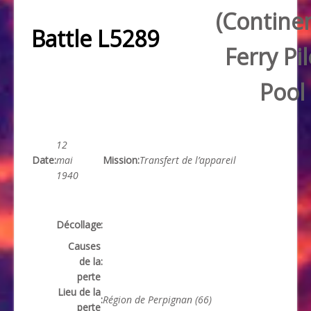
(Continen
Battle L5289
Ferry Pil
Pool
12
Date
:
mai
Mission
:
Transfert de l’appareil
1940
Décollage
:
Causes
de la
:
perte
Lieu de la
:
Région de Perpignan (66)
perte