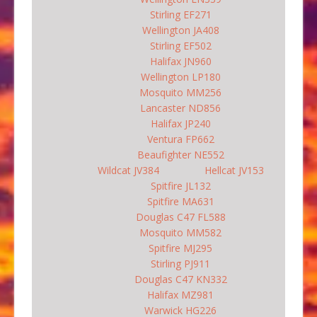
Stirling EF271
Wellington JA408
Stirling EF502
Halifax JN960
Wellington LP180
Mosquito MM256
Lancaster ND856
Halifax JP240
Ventura FP662
Beaufighter NE552
Wildcat JV384
Hellcat JV153
Spitfire JL132
Spitfire MA631
Douglas C47 FL588
Mosquito MM582
Spitfire MJ295
Stirling PJ911
Douglas C47 KN332
Halifax MZ981
Warwick HG226