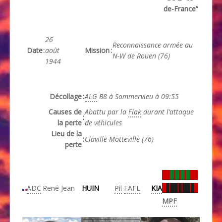
de-France”
26
Reconnaissance armée au
Date
:
août
Mission
:
N-W de Rouen (76)
1944
Décollage
:
ALG
B8 à Sommervieu à 09:55
Causes de
Abattu par la
Flak
durant l’attaque
:
la perte
de véhicules
Lieu de la
:
Claville-Motteville (76)
perte
ADC
René Jean
HUIN
Pil
FAFL
KIA
MPF