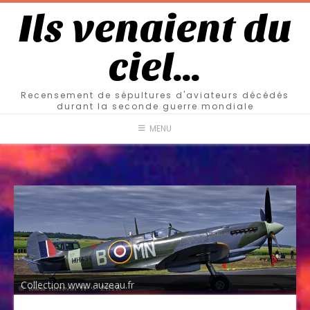
Ils venaient du
ciel…
Recensement de sépultures d'aviateurs décédés
durant la seconde guerre mondiale
MENU
Collection www.auzeau.fr