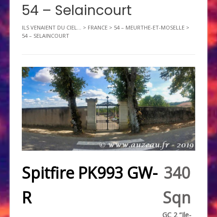
54 – Selaincourt
ILS VENAIENT DU CIEL...
>
FRANCE
>
54 – MEURTHE-ET-MOSELLE
>
54 – SELAINCOURT
Spitfire PK993 GW-
340
R
Sqn
GC 2 “Ile-