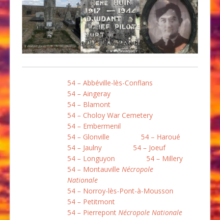
54 – Abbéville-lès-Conflans
54 – Aingeray
54 – Blamont
54 – Choloy War Cemetery
54 – Embermenil
54 – Glonville
54 – Haroué
54 – Jaulny
54 – Joeuf
54 – Longuyon
54 – Millery
54 – Montauville
Nécropole
Nationale
54 – Norroy-lès-Pont-à-Mousson
54 – Petitmont
54 – Pierrepont
Nécropole Nationale