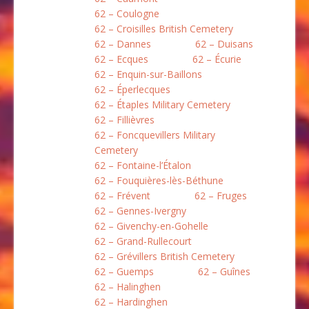
62 – Coulogne
62 – Croisilles British Cemetery
62 – Dannes
62 – Duisans
62 – Ecques
62 – Écurie
62 – Enquin-sur-Baillons
62 – Éperlecques
62 – Étaples Military Cemetery
62 – Fillièvres
62 – Foncquevillers Military
Cemetery
62 – Fontaine-l’Étalon
62 – Fouquières-lès-Béthune
62 – Frévent
62 – Fruges
62 – Gennes-Ivergny
62 – Givenchy-en-Gohelle
62 – Grand-Rullecourt
62 – Grévillers British Cemetery
62 – Guemps
62 – Guînes
62 – Halinghen
62 – Hardinghen