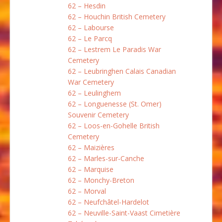
62 – Hesdin
62 – Houchin British Cemetery
62 – Labourse
62 – Le Parcq
62 – Lestrem Le Paradis War
Cemetery
62 – Leubringhen Calais Canadian
War Cemetery
62 – Leulinghem
62 – Longuenesse (St. Omer)
Souvenir Cemetery
62 – Loos-en-Gohelle British
Cemetery
62 – Maizières
62 – Marles-sur-Canche
62 – Marquise
62 – Monchy-Breton
62 – Morval
62 – Neufchâtel-Hardelot
62 – Neuville-Saint-Vaast Cimetière