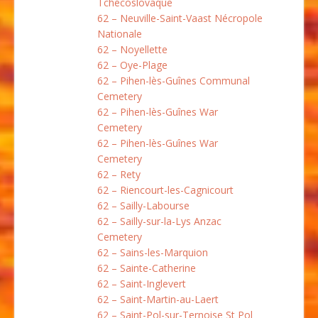
Tchécoslovaque
62 – Neuville-Saint-Vaast Nécropole
Nationale
62 – Noyellette
62 – Oye-Plage
62 – Pihen-lès-Guînes Communal
Cemetery
62 – Pihen-lès-Guînes War
Cemetery
62 – Pihen-lès-Guînes War
Cemetery
62 – Rety
62 – Riencourt-les-Cagnicourt
62 – Sailly-Labourse
62 – Sailly-sur-la-Lys Anzac
Cemetery
62 – Sains-les-Marquion
62 – Sainte-Catherine
62 – Saint-Inglevert
62 – Saint-Martin-au-Laert
62 – Saint-Pol-sur-Ternoise St Pol