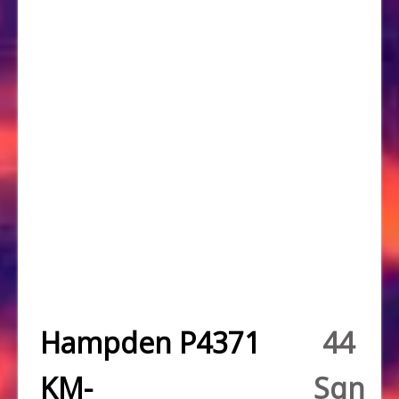
Hampden P4371
44
KM-
Sqn