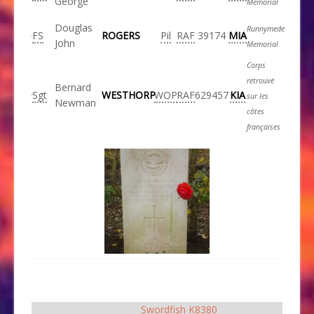
George
Memorial
Douglas
Runnymede
FS
ROGERS
Pil
RAF
39174
MIA
John
Memorial
Corps
retrouvé
Bernard
Sgt
WESTHORP
WOP
RAF
629457
KIA
sur les
Newman
côtes
françaises
Swordfish K8380