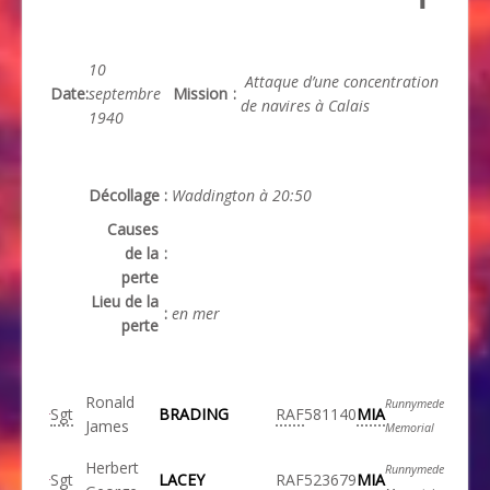
10
Attaque d’une concentration
Date
:
septembre
Mission
:
de navires à Calais
1940
Décollage
:
Waddington à 20:50
Causes
de la
:
perte
Lieu de la
:
en mer
perte
Ronald
Runnymede
Sgt
BRADING
RAF
581140
MIA
James
Memorial
Herbert
Runnymede
Sgt
LACEY
RAF
523679
MIA