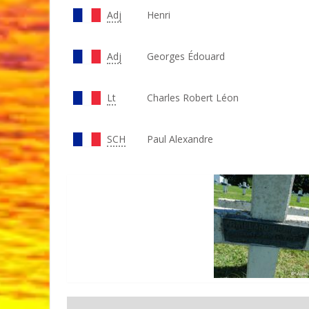
Adj
Henri
Adj
Georges Édouard
Lt
Charles Robert Léon
SCH
Paul Alexandre