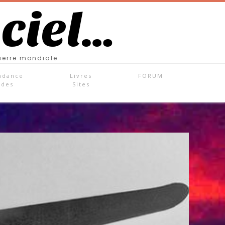
 ciel…
uerre mondiale
ndance
Livres
FORUM
ades
Sites