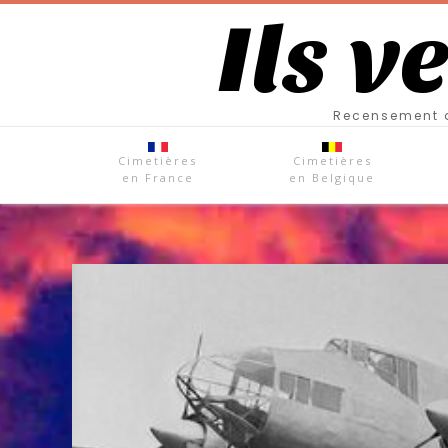
Ils v
Recensement d
Cimetières
Cimetières
en France
en Belgique