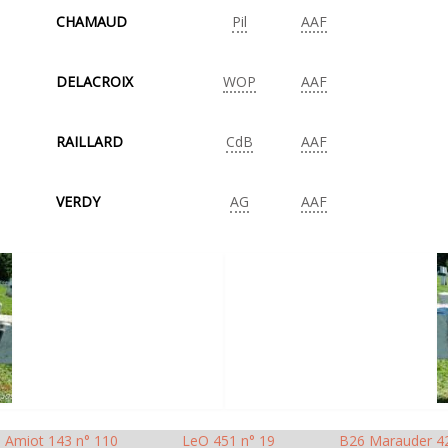
CHAMAUD
Pil
AAF
DELACROIX
WOP
AAF
RAILLARD
CdB
AAF
VERDY
AG
AAF
Amiot 143 n° 110
LeO 451 n° 19
B26 Marauder 4