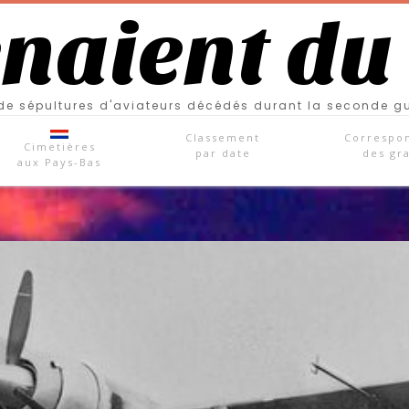
enaient du
e sépultures d'aviateurs décédés durant la seconde g
Classement
Correspo
Cimetières
par date
des gr
aux Pays-Bas