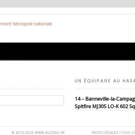
emont Nécropole nationale
UN ÉQUIPAGE AU HA
14 – Banneville-la-Campa
Spitfire MJ305 LO-K 602 Sqn
© 2013-2026 WWW.AUZEAU.FR
INFOS LÉGALES
(TERMS A