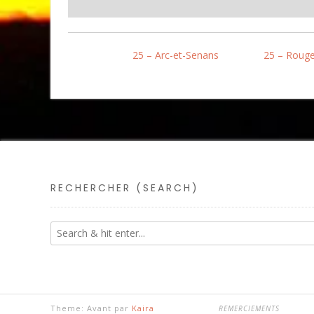
25 – Arc-et-Senans
25 – Roug
RECHERCHER (SEARCH)
Theme: Avant par
Kaira
REMERCIEMENTS