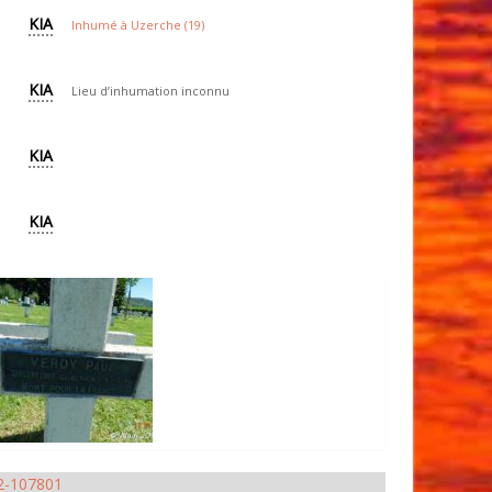
KIA
Inhumé à Uzerche (19)
KIA
Lieu d’inhumation inconnu
KIA
KIA
2-107801