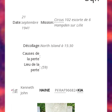
21
Circus
102 escorte de 6
Date
:
septembre
Mission
:
Hampden sur Lille
1941
Décollage
:
North Island à 15:30
Causes de
:
la perte
Lieu de la
:
(59)
perte
Kenneth
Sgt
HAINE
Pil
RAF
966824
KIA
John