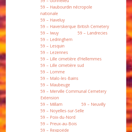
59 – Gonnelieu
59 – Haubourdin nécropole
nationale
59 – Haveluy
59 – Haverskerque British Cemetery
59 – Iwuy
59 – Landrecies
59 – Ledringhem
59 – Lesquin
59 – Lezennes
59 – Lille cimetière d’Hellemmes
59 – Lille cimetière sud
59 – Lomme
59 – Malo-les-Bains
59 – Maubeuge
59 – Merville Communal Cemetery
Extension
59 – Millam
59 – Neuvilly
59 – Noyelles-sur-Selle
59 – Poix-du-Nord
59 – Preux-au-Bois
59 – Rexpoëde