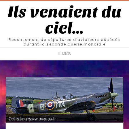
Ils venaient du
ciel…
Recensement de sépultures d'aviateurs décédés
durant la seconde guerre mondiale
MENU
Collection www.auzeau.fr