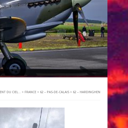
ENT DU CIEL...
>
FRANCE
>
62 – PAS-DE-CALAIS
>
62 – HARDINGHEN