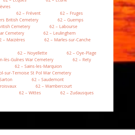
lièvres
62 – Frévent
62 – Fruges
lers British Cemetery
62 – Guemps
ritish Cemetery
62 – Labourse
War Cemetery
62 – Leulinghem
2 – Maizières
62 – Marles-sur-Canche
62 – Noyellette
62 – Oye-Plage
en-lès-Guînes War Cemetery
62 – Rety
62 – Sains-les-Marquion
Pol-sur-Ternoise St Pol War Cemetery
 Sarton
62 – Saudemont
roisvaux
62 – Wambercourt
62 – Wittes
62 – Zudausques