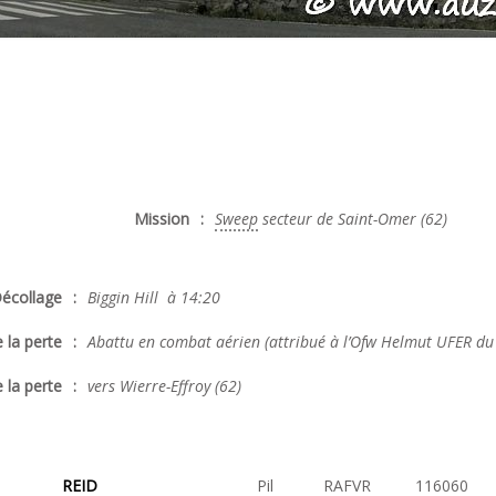
Mission
:
Sweep
secteur de Saint-Omer (62)
écollage
:
Biggin Hill à 14:20
 la perte
:
Abattu en combat aérien (attribué à l’Ofw Helmut UFER du
 la perte
:
vers Wierre-Effroy (62)
REID
Pil
RAFVR
116060