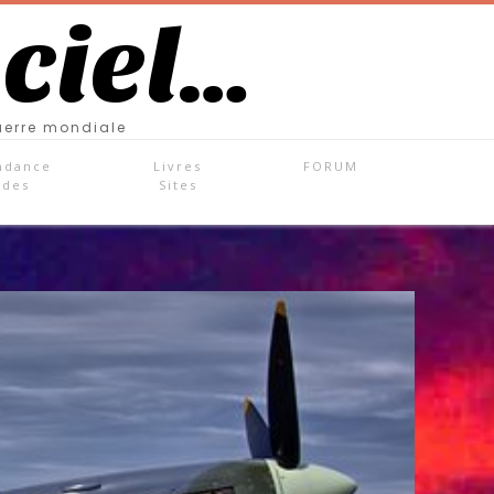
 ciel…
uerre mondiale
ndance
Livres
FORUM
ades
Sites