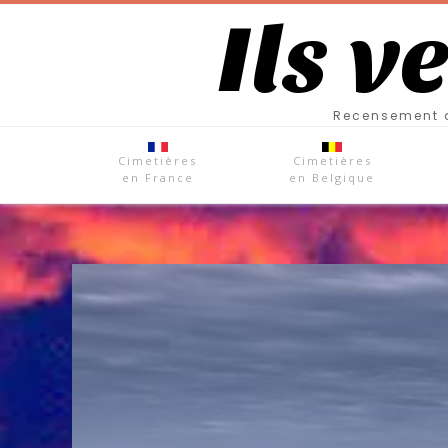
Ils v
Recensement d
Cimetières
Cimetières
en France
en Belgique