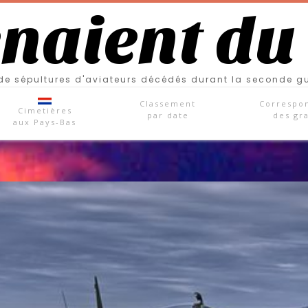
enaient du
e sépultures d'aviateurs décédés durant la seconde g
Classement
Correspo
Cimetières
par date
des gr
aux Pays-Bas