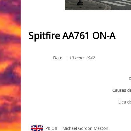
Spitfire AA761 ON-A
Date
:
13 mars 1942
D
Causes de
Lieu de
Plt Off
Michael Gordon Meston