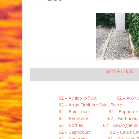
Spitfire L1035
62 – Achiet-le-Petit
62 – Aix-N
62 – Arras Cimitière Saint Pierre
62 – Baincthun
62 – Bapaume
62 – Berneville
62 – Bertincour
62 – Boffles
62 – Boulogne-sur
62 – Cagnicourt
62 – Calais Ci
62 – Coulogne
62 – Croisilles 