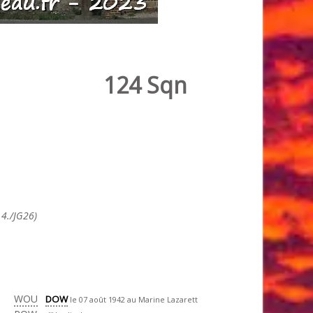
124 Sqn
 4./JG26)
WOU
DOW
le 07 août 1942 au Marine Lazarett