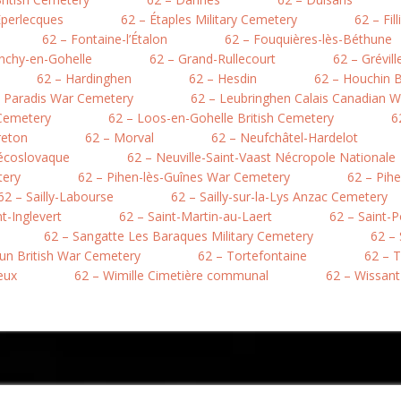
Éperlecques
62 – Étaples Military Cemetery
62 – Fil
62 – Fontaine-l’Étalon
62 – Fouquières-lès-Béthune
nchy-en-Gohelle
62 – Grand-Rullecourt
62 – Grévil
62 – Hardinghen
62 – Hesdin
62 – Houchin B
e Paradis War Cemetery
62 – Leubringhen Calais Canadian 
 Cemetery
62 – Loos-en-Gohelle British Cemetery
6
reton
62 – Morval
62 – Neufchâtel-Hardelot
hécoslovaque
62 – Neuville-Saint-Vaast Nécropole Nationale
tery
62 – Pihen-lès-Guînes War Cemetery
62 – Pih
62 – Sailly-Labourse
62 – Sailly-sur-la-Lys Anzac Cemetery
nt-Inglevert
62 – Saint-Martin-au-Laert
62 – Saint-
62 – Sangatte Les Baraques Military Cemetery
62 –
hun British War Cemetery
62 – Tortefontaine
62 – T
eux
62 – Wimille Cimetière communal
62 – Wissant