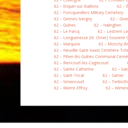
62 – Enquin-sur-Baillons
62 – 
62 – Foncquevillers Military Cemetery
62 – Gennes-Ivergny
62 – Give
62 – Guînes
62 – Halinghen
62 – Le Parcq
62 – Lestrem L
62 – Longuenesse (St. Omer) Souvenir
62 – Marquise
62 – Monchy-B
62 – Neuville-Saint-Vaast Cimetière Tc
62 – Pihen-lès-Guînes Communal Ceme
62 – Riencourt-les-Cagnicourt
62 – Sainte-Catherine
62 – Sai
62 – Saint-Tricat
62 – Samer
62 – Simencourt
62 – Terlinct
62 – Wierre-Effroy
62 – Wimer