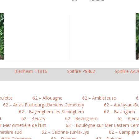
Blenheim T1816
Spitfire P8462
Spitfire AA7
oulette
62 – Allouagne
62 – Ambleteuse
6
62 – Arras Faubourg d’Amiens Cemetery
62 – Auchy-au-Bo
62 – Bayenghem-lès-Seninghem
62 – Bazinghen
t
62 – Beuvry
62 – Bezinghem
62 – Bienv
-Mer cimetière de l’Est
62 – Boulogne-sur-Mer Eastern Cem
metière sud
62 – Calonne-sur-la-Lys
62 – Campigne
British Cemetery
62 – Dannes
62 – Duisans