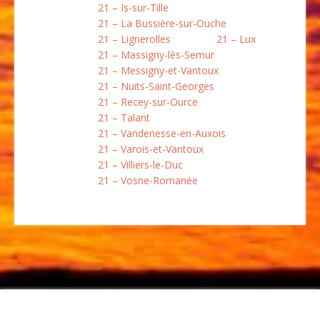
21 – Is-sur-Tille
21 – La Bussière-sur-Ouche
21 – Lignerolles
21 – Lux
21 – Massigny-lès-Semur
21 – Messigny-et-Vantoux
21 – Nuits-Saint-Georges
21 – Recey-sur-Ource
21 – Talant
21 – Vandenesse-en-Auxois
21 – Varois-et-Vantoux
21 – Villiers-le-Duc
21 – Vosne-Romanée