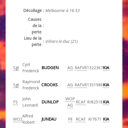
Décollage
:
Melbourne à 16:53
Causes
de la
:
perte
Lieu de la
:
Villiers-le-Duc (21)
perte
Cyril
Sgt
BUDGEN
AG
RAFVR
1322367
KIA
Frederick
Raymond
Sgt
CROOKS
AG
RAFVR
1351986
KIA
Frederick
John
WOP
FS
DUNLOP
RCAF
R/82518
KIA
Leonard
AG
Alfred
WO2
JUNEAU
Pil
RCAF
R/7671
KIA
Robert