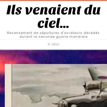
Ils venaient du
ciel…
Recensement de sépultures d'aviateurs décédés
durant la seconde guerre mondiale
MENU