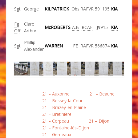
Sgt
George
KILPATRICK
Obs
RAFVR
591195
KIA
Fg
Clare
McROBERTS
A.B
RCAF
J9915
KIA
Off
Arthur
Phillip
Sgt
WARREN
FE
RAFVR
566874
KIA
Alexander
21 – Auxonne
21 – Beaune
21 – Bessey-la-Cour
21 – Brazey-en-Plaine
21 – Bretinière
21 – Corpeau
21 – Dijon
21 – Fontaine-lès-Dijon
21 – Gemeaux