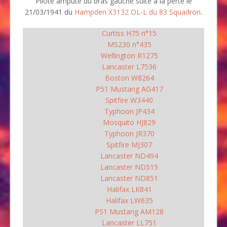
Pilote amputé du bras gauche suite à la perte le
21/03/1941 du
Hampden X3132 OL-L du 83 Squadron
.
Curtiss H75 n°15
MS230 n°435
Wellington R1275
Lancaster L7536
Boston W8264
P51 Mustang AG417
Spitfire W3440
Typhoon JP434
Mosquito HJ829
Typhoon JR370
Spitfire MJ307
Lancaster ND494
Lancaster ND515
Lancaster ND851
Halifax LK841
Halifax LW635
P51 Mustang AM128
Lancaster LL751