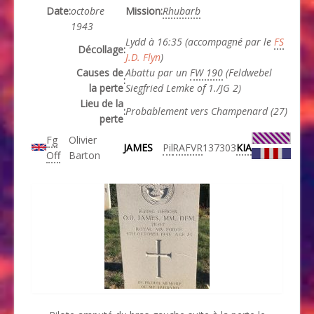
Date
:
octobre
Mission
:
Rhubarb
1943
Lydd à 16:35 (accompagné par le
FS
Décollage
:
J.D. Flyn
)
Causes de
Abattu par un
FW 190
(Feldwebel
:
la perte
Siegfried Lemke of 1./JG 2)
Lieu de la
:
Probablement vers Champenard (27)
perte
Fg
Olivier
JAMES
Pil
RAFVR
137303
KIA
Off
Barton