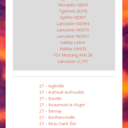
Mosquito HJ829
Typhoon JR370
Spitfire MJ307
Lancaster ND494
Lancaster ND515
Lancaster ND851
Halifax LK841
Halifax LW635
P51 Mustang AM128
Lancaster LL751
27 – Aigleville
27 – Autheuil-Authouillet
27 – Barville
27 – Beaumont-le-Roger
27 – Bernay
27 – Berthenonville
27 – Bézu-Saint-Éloi