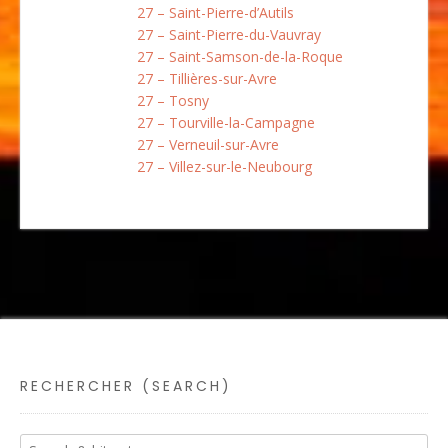
27 – Saint-Pierre-d’Autils
27 – Saint-Pierre-du-Vauvray
27 – Saint-Samson-de-la-Roque
27 – Tillières-sur-Avre
27 – Tosny
27 – Tourville-la-Campagne
27 – Verneuil-sur-Avre
27 – Villez-sur-le-Neubourg
RECHERCHER (SEARCH)