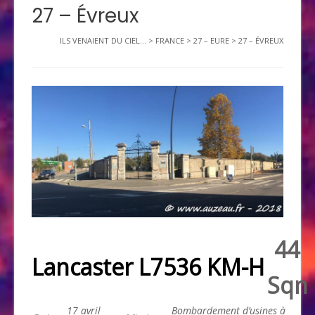
27 – Évreux
ILS VENAIENT DU CIEL...
>
FRANCE
>
27 – EURE
>
27 – ÉVREUX
44
Lancaster L7536 KM-H
Sqn
17 avril
Bombardement d’usines à