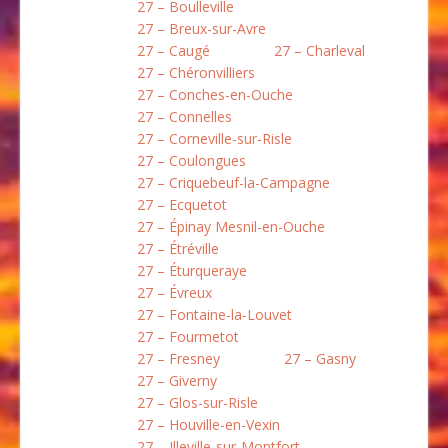
27 – Boulleville
27 – Breux-sur-Avre
27 – Caugé
27 – Charleval
27 – Chéronvilliers
27 – Conches-en-Ouche
27 – Connelles
27 – Corneville-sur-Risle
27 – Coulongues
27 – Criquebeuf-la-Campagne
27 – Ecquetot
27 – Épinay Mesnil-en-Ouche
27 – Étréville
27 – Éturqueraye
27 – Évreux
27 – Fontaine-la-Louvet
27 – Fourmetot
27 – Fresney
27 – Gasny
27 – Giverny
27 – Glos-sur-Risle
27 – Houville-en-Vexin
27 – Illeville-sur-Montfort