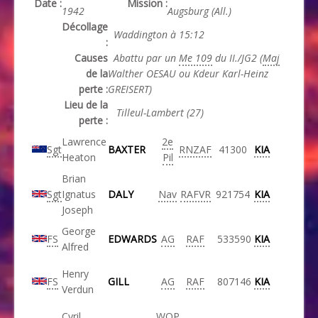
Date :
Mission :
1942
Augsburg (All.)
Décollage
Waddington à 15:12
:
Causes
Abattu par un
Me 109
du II./JG2 (
Maj
de la
Walther OESAU ou Kdeur Karl-Heinz
perte :
GREISERT)
Lieu de la
Tilleul-Lambert (27)
perte :
Lawrence
2e
Sgt
BAXTER
RNZAF
41300
KIA
Heaton
Pil
Brian
Sgt
Ignatus
DALY
Nav
RAFVR
921754
KIA
Joseph
George
FS
EDWARDS
AG
RAF
533590
KIA
Alfred
Henry
FS
GILL
AG
RAF
807146
KIA
Verdun
Cyril
WOP