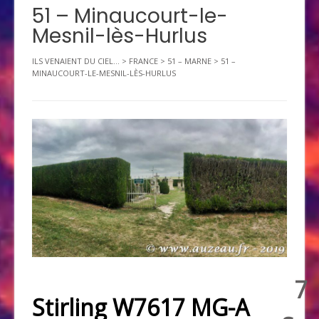
51 – Minaucourt-le-
Mesnil-lès-Hurlus
ILS VENAIENT DU CIEL...
>
FRANCE
>
51 – MARNE
>
51 –
MINAUCOURT-LE-MESNIL-LÈS-HURLUS
7
Stirling W7617 MG-A