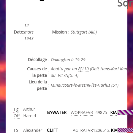
Sq
12
Date
:
mars
Mission
:
Stuttgart (All.)
1943
Décollage
:
Oakington à 19:29
Causes de
Abattu par un
Bf110
(Oblt Hans-Karl Kamp
:
la perte
du VII./NJG. 4)
Lieu de la
:
Minaucourt-le-Mesnil-lès-Hurlus (51)
perte
Fg
Arthur
BYWATER
WOP
RAFVR
49875
KIA
Off
Harold
FS
Alexander
CLIFT
AG
RAFVR
1206512
KIA