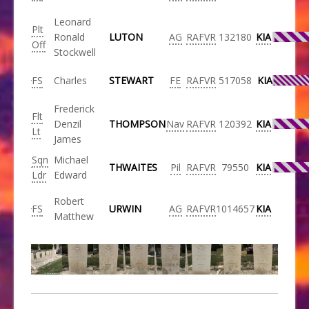
Leonard
Plt
Ronald
LUTON
AG
RAFVR
132180
KIA
Off
Stockwell
FS
Charles
STEWART
FE
RAFVR
517058
KIA
Frederick
Flt
Denzil
THOMPSON
Nav
RAFVR
120392
KIA
Lt
James
Sqn
Michael
THWAITES
Pil
RAFVR
79550
KIA
Ldr
Edward
Robert
FS
URWIN
AG
RAFVR
1014657
KIA
Matthew