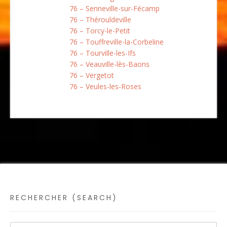
76 – Senneville-sur-Fécamp
76 – Thérouldeville
76 – Torcy-le-Petit
76 – Touffreville-la-Corbeline
76 – Tourville-les-Ifs
76 – Veauville-lès-Baons
76 – Vergetot
76 – Veules-les-Roses
RECHERCHER (SEARCH)