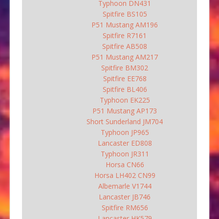
Typhoon DN431
Spitfire BS105
P51 Mustang AM196
Spitfire R7161
Spitfire AB508
P51 Mustang AM217
Spitfire BM302
Spitfire EE768
Spitfire BL406
Typhoon EK225
P51 Mustang AP173
Short Sunderland JM704
Typhoon JP965
Lancaster ED808
Typhoon JR311
Horsa CN66
Horsa LH402 CN99
Albemarle V1744
Lancaster JB746
Spitfire RM656
Lancaster HK579