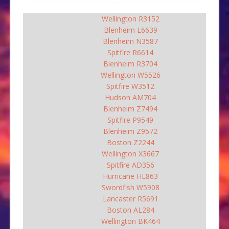
Wellington R3152
Blenheim L6639
Blenheim N3587
Spitfire R6614
Blenheim R3704
Wellington W5526
Spitfire W3512
Hudson AM704
Blenheim Z7494
Spitfire P9549
Blenheim Z9572
Boston Z2244
Wellington X3667
Spitfire AD356
Hurricane HL863
Swordfish W5908
Lancaster R5691
Boston AL284
Wellington BK464