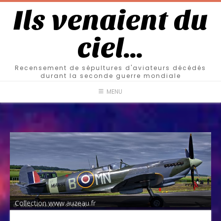
Ils venaient du
ciel…
Recensement de sépultures d'aviateurs décédés
durant la seconde guerre mondiale
MENU
Collection www.auzeau.fr