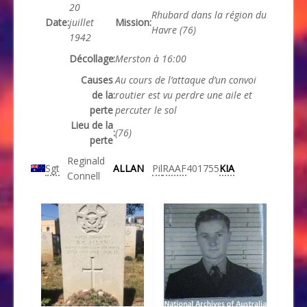
20
Rhubard dans la région du
Date
:
juillet
Mission
:
Havre (76)
1942
Décollage
:
Merston à 16:00
Causes
Au cours de l’attaque d’un convoi
de la
:
routier est vu perdre une aile et
perte
percuter le sol
Lieu de la
:
(76)
perte
Reginald
Sgt
ALLAN
Pil
RAAF
401755
KIA
Connell