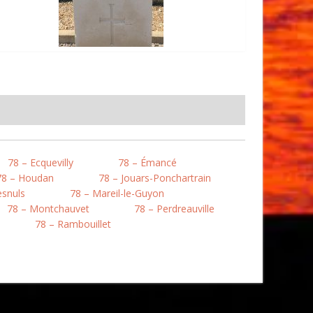
78 – Ecquevilly
78 – Émancé
78 – Houdan
78 – Jouars-Ponchartrain
esnuls
78 – Mareil-le-Guyon
78 – Montchauvet
78 – Perdreauville
78 – Rambouillet