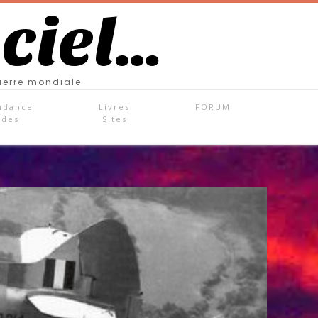
 ciel…
uerre mondiale
ndance
Livres
FORUM
ades
Sites