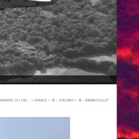
VENAIENT DU CIEL...
>
FRANCE
>
78 – YVELINES
>
78 – RAMBOUILLET