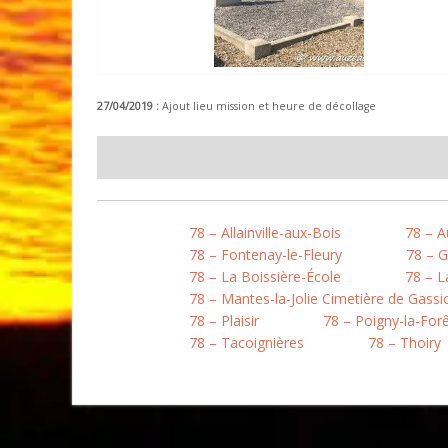
27/04/2019 :
Ajout lieu mission et heure de décollage
78 – Allainville-aux-Bois
78 – A
78 – Fontenay-le-Fleury
78 – 
78 – La Boissière-École
78 – L
78 – Mantes-la-Jolie Cimetière de Gassi
78 – Plaisir
78 – Poigny-la-For
78 – Tacoignières
78 – Thoiry