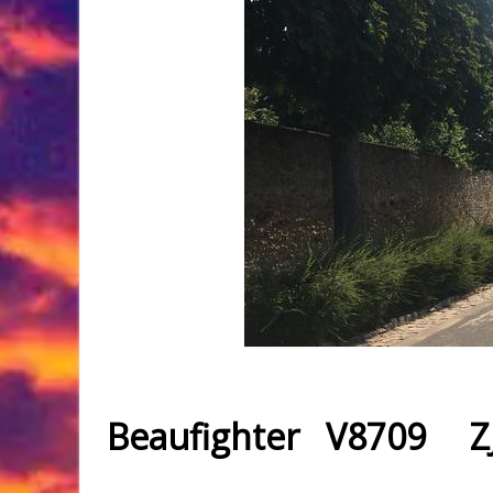
Beaufighter V8709 ZJ