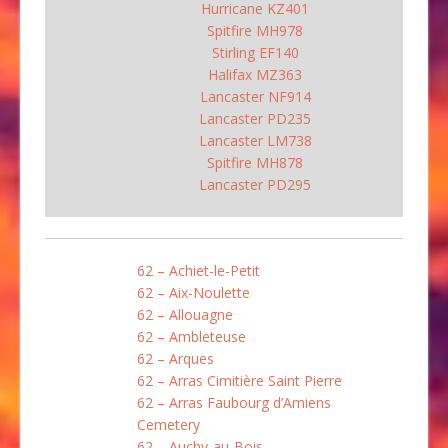
Hurricane KZ401
Spitfire MH978
Stirling EF140
Halifax MZ363
Lancaster NF914
Lancaster PD235
Lancaster LM738
Spitfire MH878
Lancaster PD295
62 – Achiet-le-Petit
62 – Aix-Noulette
62 – Allouagne
62 – Ambleteuse
62 – Arques
62 – Arras Cimitière Saint Pierre
62 – Arras Faubourg d’Amiens
Cemetery
62 – Auchy-au-Bois