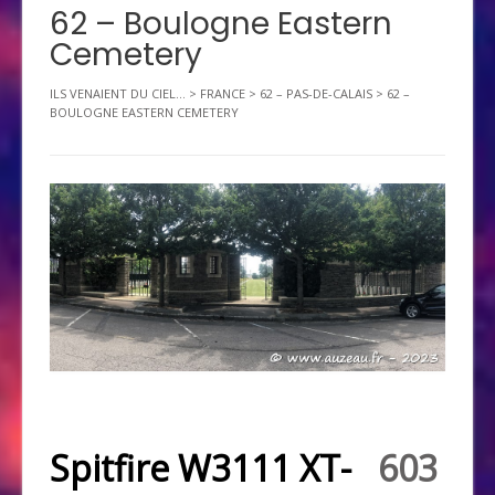
62 – Boulogne Eastern
Cemetery
ILS VENAIENT DU CIEL...
>
FRANCE
>
62 – PAS-DE-CALAIS
>
62 –
BOULOGNE EASTERN CEMETERY
Spitfire W3111 XT-
603