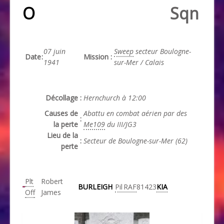
O
Sqn
07 juin
Sweep
secteur Boulogne-
Date
:
Mission
:
1941
sur-Mer / Calais
Décollage
:
Hernchurch à 12:00
Causes de
Abattu en combat aérien par des
:
la perte
Me109
du III/JG3
Lieu de la
:
Secteur de Boulogne-sur-Mer (62)
perte
Plt
Robert
BURLEIGH
Pil
RAF
81423
KIA
Off
James