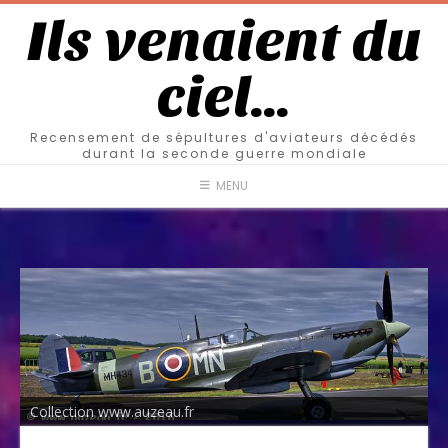
Ils venaient du
ciel…
Recensement de sépultures d'aviateurs décédés
durant la seconde guerre mondiale
MENU
Collection www.auzeau.fr