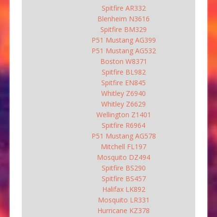
Spitfire AR332
Blenheim N3616
Spitfire BM329
P51 Mustang AG399
P51 Mustang AG532
Boston W8371
Spitfire BL982
Spitfire EN845
Whitley Z6940
Whitley Z6629
Wellington Z1401
Spitfire R6964
P51 Mustang AG578
Mitchell FL197
Mosquito DZ494
Spitfire BS290
Spitfire BS457
Halifax LK892
Mosquito LR331
Hurricane KZ378