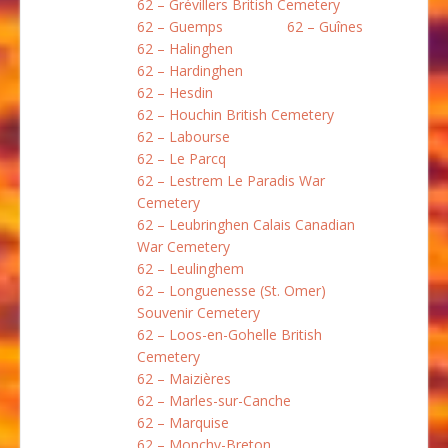
62 – Grévillers British Cemetery
62 – Guemps
62 – Guînes
62 – Halinghen
62 – Hardinghen
62 – Hesdin
62 – Houchin British Cemetery
62 – Labourse
62 – Le Parcq
62 – Lestrem Le Paradis War
Cemetery
62 – Leubringhen Calais Canadian
War Cemetery
62 – Leulinghem
62 – Longuenesse (St. Omer)
Souvenir Cemetery
62 – Loos-en-Gohelle British
Cemetery
62 – Maizières
62 – Marles-sur-Canche
62 – Marquise
62 – Monchy-Breton