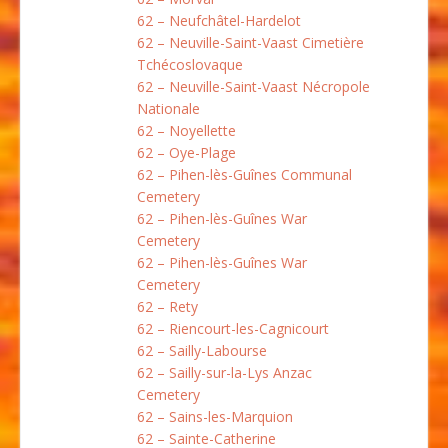
62 – Neufchâtel-Hardelot
62 – Neuville-Saint-Vaast Cimetière
Tchécoslovaque
62 – Neuville-Saint-Vaast Nécropole
Nationale
62 – Noyellette
62 – Oye-Plage
62 – Pihen-lès-Guînes Communal
Cemetery
62 – Pihen-lès-Guînes War
Cemetery
62 – Pihen-lès-Guînes War
Cemetery
62 – Rety
62 – Riencourt-les-Cagnicourt
62 – Sailly-Labourse
62 – Sailly-sur-la-Lys Anzac
Cemetery
62 – Sains-les-Marquion
62 – Sainte-Catherine