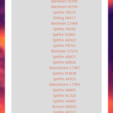
Blenheim V5395
Blenheim V6195
Spitfire P8272
Stirling N6017
Blenheim Z7499
Spitfire P8696
Spitfire W3801
Spitfire AB923
Spitfire P8752
Blenheim Z7273
Spitfire AB821
Spitfire AB826
Manchester L7487
Spitfire W3838
Spitfire AA925
Manchester L7494
Spitfire AB805
Spitfire BL323
Spitfire AA869
Boston W8355
Spitfire AR332