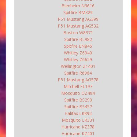
Blenheim N3616
Spitfire BM329
P51 Mustang AG399
P51 Mustang AG532
Boston W8371
Spitfire BL982
Spitfire EN845
Whitley Z6940
Whitley Z6629
Wellington Z1401
Spitfire R6964
P51 Mustang AG578
Mitchell FL197
Mosquito DZ494
Spitfire BS290
Spitfire BS457
Halifax LK892
Mosquito LR331
Hurricane KZ378
Hurricane KZ401