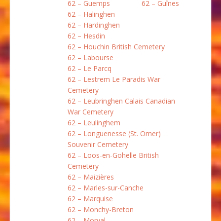
62 – Guemps
62 – Guînes
62 – Halinghen
62 – Hardinghen
62 – Hesdin
62 – Houchin British Cemetery
62 – Labourse
62 – Le Parcq
62 – Lestrem Le Paradis War
Cemetery
62 – Leubringhen Calais Canadian
War Cemetery
62 – Leulinghem
62 – Longuenesse (St. Omer)
Souvenir Cemetery
62 – Loos-en-Gohelle British
Cemetery
62 – Maizières
62 – Marles-sur-Canche
62 – Marquise
62 – Monchy-Breton
62 – Morval