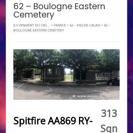
62 – Boulogne Eastern
Cemetery
ILS VENAIENT DU CIEL...
>
FRANCE
>
62 – PAS-DE-CALAIS
>
62 –
BOULOGNE EASTERN CEMETERY
313
Spitfire AA869 RY-
Sqn