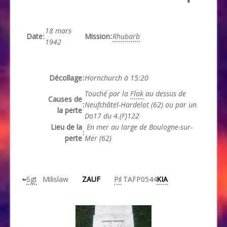
18 mars
Date
:
Mission
:
Rhubarb
1942
Décollage
:
Hornchurch à 15:20
Touché par la
Flak
au dessus de
Causes de
:
Neufchâtel-Hardelot (62) ou par un
la perte
Do17 du 4.(F)122
Lieu de la
En mer au large de Boulogne-sur-
:
perte
Mer (62)
Sgt
Milislaw
ZAUF
Pil
TAF
P0544
KIA