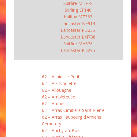
Spitfire MH978
Stirling EF140
Halifax MZ363
Lancaster NF914
Lancaster PD235
Lancaster LM738
Spitfire MH878
Lancaster PD295
62 – Achiet-le-Petit
62 – Aix-Noulette
62 – Allouagne
62 – Ambleteuse
62 – Arques
62 – Arras Cimitière Saint Pierre
62 – Arras Faubourg d’Amiens
Cemetery
62 – Auchy-au-Bois