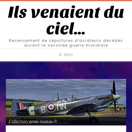
Ils venaient du
ciel…
Recensement de sépultures d'aviateurs décédés
durant la seconde guerre mondiale
MENU
Collection www.auzeau.fr