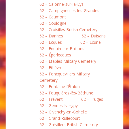
62 – Calonne-sur-la-Lys
62 – Campigneulles-les-Grandes
62 – Caumont
62 – Coulogne
62 – Croisilles British Cemetery
62 – Dannes
62 – Duisans
62 – Ecques
62 – Écurie
62 – Enquin-sur-Baillons
62 – Éperlecques
62 – Étaples Military Cemetery
62 – Fillièvres
62 – Foncquevillers Military
Cemetery
62 – Fontaine-l’Étalon
62 – Fouquières-lès-Béthune
62 – Frévent
62 – Fruges
62 – Gennes-Ivergny
62 – Givenchy-en-Gohelle
62 – Grand-Rullecourt
62 – Grévillers British Cemetery