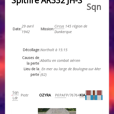
Spitfire AR332 JH-S
Sqn
29 avril
Circus
145 région de
Date
:
Mission
:
1942
Dunkerque
Décollage
:
Northolt à 15:15
Causes de
:
Abattu en combat aérien
la perte
Lieu de la
En mer au large de Boulogne-sur-Mer
:
perte
(62)
Sqn
Piotr
OZYRA
Pil
PAF
P/76764
KIA
Ldr