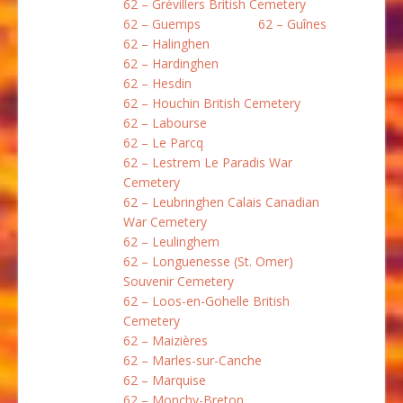
62 – Grévillers British Cemetery
62 – Guemps
62 – Guînes
62 – Halinghen
62 – Hardinghen
62 – Hesdin
62 – Houchin British Cemetery
62 – Labourse
62 – Le Parcq
62 – Lestrem Le Paradis War
Cemetery
62 – Leubringhen Calais Canadian
War Cemetery
62 – Leulinghem
62 – Longuenesse (St. Omer)
Souvenir Cemetery
62 – Loos-en-Gohelle British
Cemetery
62 – Maizières
62 – Marles-sur-Canche
62 – Marquise
62 – Monchy-Breton