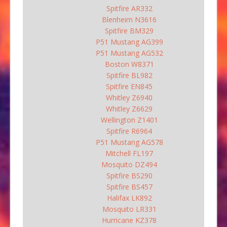
Spitfire AR332
Blenheim N3616
Spitfire BM329
P51 Mustang AG399
P51 Mustang AG532
Boston W8371
Spitfire BL982
Spitfire EN845
Whitley Z6940
Whitley Z6629
Wellington Z1401
Spitfire R6964
P51 Mustang AG578
Mitchell FL197
Mosquito DZ494
Spitfire BS290
Spitfire BS457
Halifax LK892
Mosquito LR331
Hurricane KZ378