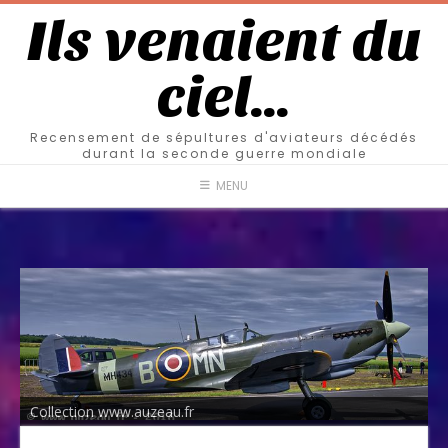
Ils venaient du
ciel…
Recensement de sépultures d'aviateurs décédés
durant la seconde guerre mondiale
MENU
Collection www.auzeau.fr