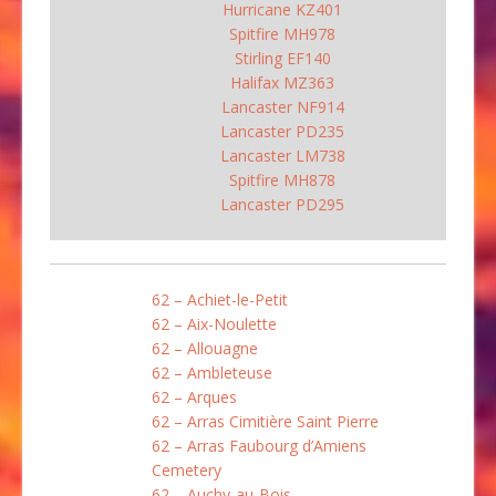
Hurricane KZ401
Spitfire MH978
Stirling EF140
Halifax MZ363
Lancaster NF914
Lancaster PD235
Lancaster LM738
Spitfire MH878
Lancaster PD295
62 – Achiet-le-Petit
62 – Aix-Noulette
62 – Allouagne
62 – Ambleteuse
62 – Arques
62 – Arras Cimitière Saint Pierre
62 – Arras Faubourg d’Amiens
Cemetery
62 – Auchy-au-Bois