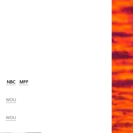
NBC
MPF
WOU
WOU