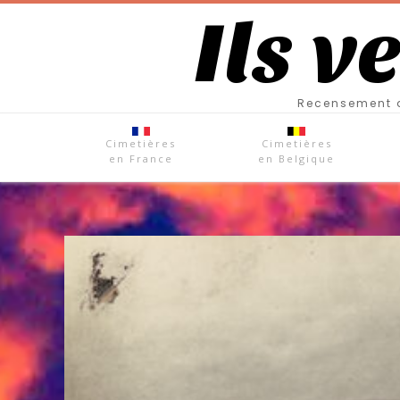
Ils v
Recensement d
Cimetières
Cimetières
en France
en Belgique