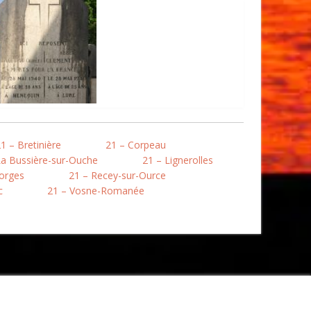
1 – Bretinière
21 – Corpeau
La Bussière-sur-Ouche
21 – Lignerolles
eorges
21 – Recey-sur-Ource
c
21 – Vosne-Romanée