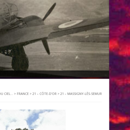
U CIEL...
>
FRANCE
>
21 – CÔTE-D’OR
>
21 – MASSIGNY-LÈS-SEMUR