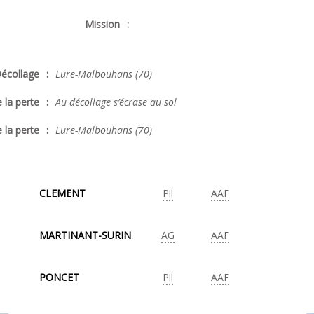
Mission
:
écollage
:
Lure-Malbouhans (70)
 la perte
:
Au décollage s’écrase au sol
 la perte
:
Lure-Malbouhans (70)
CLEMENT
Pil
AAF
MARTINANT-SURIN
AG
AAF
PONCET
Pil
AAF