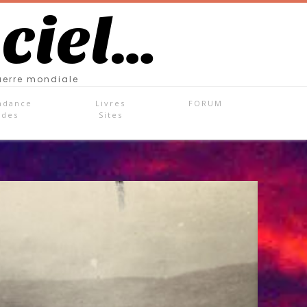
 ciel…
uerre mondiale
ndance
Livres
FORUM
ades
Sites