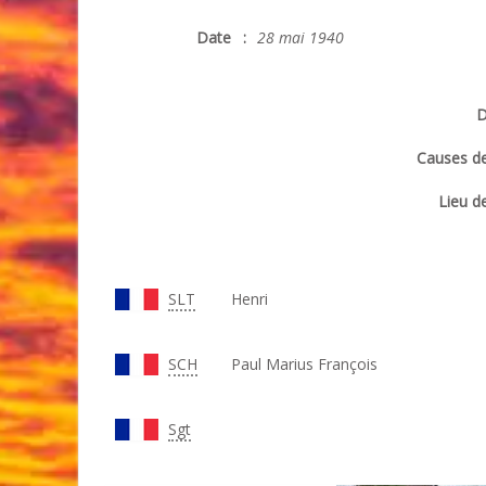
Date
:
28 mai 1940
D
Causes de
Lieu de
SLT
Henri
SCH
Paul Marius François
Sgt