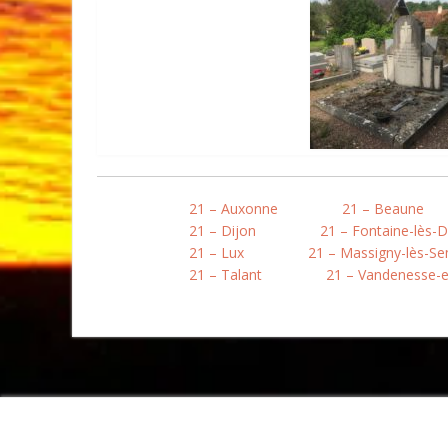
21 – Auxonne
21 – Beaune
21 – Dijon
21 – Fontaine-lès-D
21 – Lux
21 – Massigny-lès-S
21 – Talant
21 – Vandenesse-e