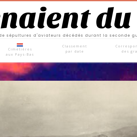
enaient du
e sépultures d'aviateurs décédés durant la seconde g
Classement
Correspo
Cimetières
par date
des gr
aux Pays-Bas