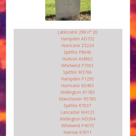
Latécoère 298 n° 20
Hampden AD732
Hurricane Z3224
Spitfire P8046
Hudson AM862
Whirlwind P7001
Spitfire W3706
Hampden P1295
Hurricane BE483
Wellington R1785
Manchester R5785
Spitfire R7037
Lancaster W4121
Wellington W5394
Whirlwind P4073
Harrow K7011