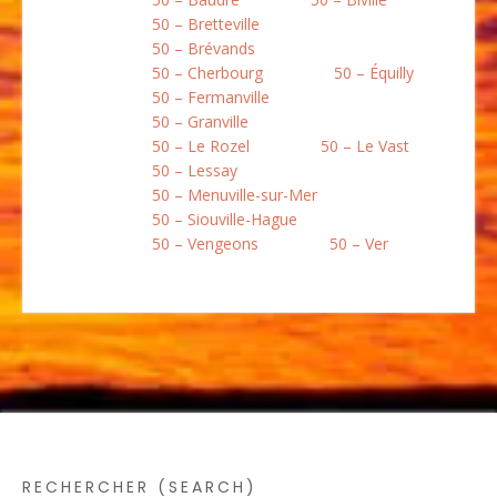
50 – Bretteville
50 – Brévands
50 – Cherbourg
50 – Équilly
50 – Fermanville
50 – Granville
50 – Le Rozel
50 – Le Vast
50 – Lessay
50 – Menuville-sur-Mer
50 – Siouville-Hague
50 – Vengeons
50 – Ver
RECHERCHER (SEARCH)