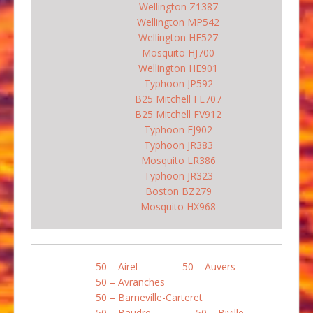
Wellington Z1387
Wellington MP542
Wellington HE527
Mosquito HJ700
Wellington HE901
Typhoon JP592
B25 Mitchell FL707
B25 Mitchell FV912
Typhoon EJ902
Typhoon JR383
Mosquito LR386
Typhoon JR323
Boston BZ279
Mosquito HX968
50 – Airel
50 – Auvers
50 – Avranches
50 – Barneville-Carteret
50 – Baudre
50 – Biville