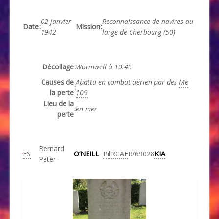
02 janvier
Reconnaissance de navires au
Date
:
Mission
:
1942
large de Cherbourg (50)
Décollage
:
Warmwell à 10:45
Causes de
Abattu en combat aérien par des
Me
:
la perte
109
Lieu de la
:
en mer
perte
Bernard
FS
O’NEILL
Pil
RCAF
R/69028
KIA
Peter