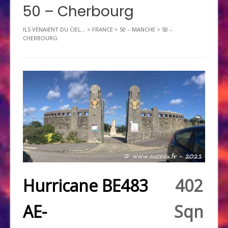
50 – Cherbourg
ILS VENAIENT DU CIEL...
>
FRANCE
>
50 – MANCHE
>
50 –
CHERBOURG
Hurricane BE483
402
AE-
Sqn