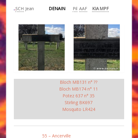
SCH
Jean
DENAIN
Pil
AAF
KIA
MPF
Bloch MB131 n° ??
Bloch MB174 n° 11
Potez 637 n° 35
Stirling BK697
Mosquito LR424
55 – Ancerville