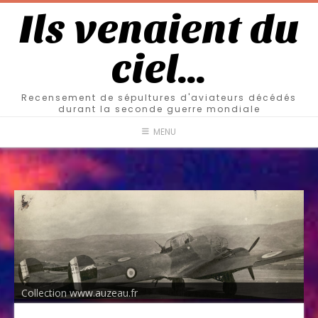
Ils venaient du
ciel…
Recensement de sépultures d'aviateurs décédés
durant la seconde guerre mondiale
MENU
Collection www.auzeau.fr