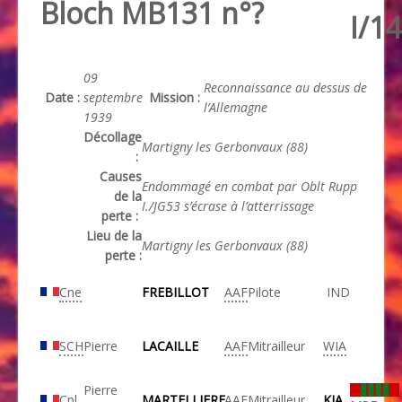
Bloch MB131 n°?
I/14
09
Reconnaissance au dessus de
Date :
septembre
Mission :
l’Allemagne
1939
Décollage
Martigny les Gerbonvaux (88)
:
Causes
Endommagé en combat par Oblt Rupp
de la
I./JG53 s’écrase à l’atterrissage
perte :
Lieu de la
Martigny les Gerbonvaux (88)
perte :
Cne
FREBILLOT
AAF
Pilote
IND
SCH
Pierre
LACAILLE
AAF
Mitrailleur
WIA
Pierre
Cpl
MARTELLIERE
AAF
Mitrailleur
KIA