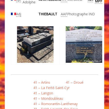
MPF
Adolphe
Adj
THIEBAULT
AAF
Photographe
IND
41 – Artins
41 – Droué
41 – La Ferté-Saint-Cyr
41 – Langon
41 – Mondoubleau
41 – Romorantin-Lanthenay