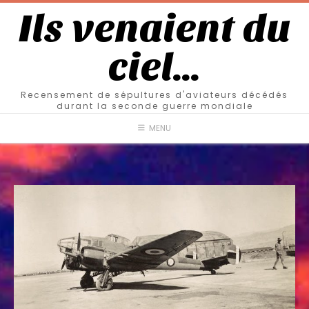
Ils venaient du
ciel…
Recensement de sépultures d'aviateurs décédés
durant la seconde guerre mondiale
MENU