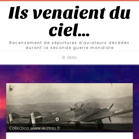
Ils venaient du
ciel…
Recensement de sépultures d'aviateurs décédés
durant la seconde guerre mondiale
MENU
Collection www.auzeau.fr