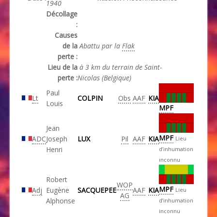
1940
Décollage
:
Causes
de la
Abattu par la
Flak
perte :
Lieu de la
à 3 km du terrain de Saint-
perte :
Nicolas (Belgique)
Paul
Lt
COLPIN
Obs
AAF
KIA
Louis
MPF
Jean
MPF
ADC
Joseph
LUX
Pil
AAF
KIA
Lieu
Henri
d’inhumation
inconnu
Robert
WOP
MPF
Adj
Eugène
SACQUEPEE
AAF
KIA
Lieu
AG
Alphonse
d’inhumation
inconnu