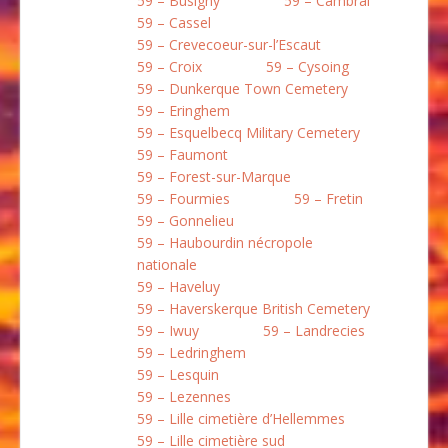
59 – Busigny
59 – Cambrai
59 – Cassel
59 – Crevecoeur-sur-l’Escaut
59 – Croix
59 – Cysoing
59 – Dunkerque Town Cemetery
59 – Eringhem
59 – Esquelbecq Military Cemetery
59 – Faumont
59 – Forest-sur-Marque
59 – Fourmies
59 – Fretin
59 – Gonnelieu
59 – Haubourdin nécropole
nationale
59 – Haveluy
59 – Haverskerque British Cemetery
59 – Iwuy
59 – Landrecies
59 – Ledringhem
59 – Lesquin
59 – Lezennes
59 – Lille cimetière d’Hellemmes
59 – Lille cimetière sud